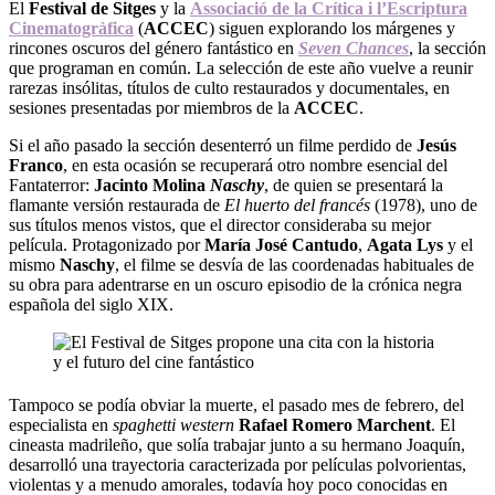
El
Festival de Sitges
y la
Associació de la Crítica i l’Escriptura
Cinematogràfica
(
ACCEC
) siguen explorando los márgenes y
rincones oscuros del género fantástico en
Seven Chances
, la sección
que programan en común. La selección de este año vuelve a reunir
rarezas insólitas, títulos de culto restaurados y documentales, en
sesiones presentadas por miembros de la
ACCEC
.
Si el año pasado la sección desenterró un filme perdido de
Jesús
Franco
, en esta ocasión se recuperará otro nombre esencial del
Fantaterror:
Jacinto Molina
Naschy
, de quien se presentará la
flamante versión restaurada de
El huerto del francés
(1978), uno de
sus títulos menos vistos, que el director consideraba su mejor
película. Protagonizado por
María José Cantudo
,
Agata Lys
y el
mismo
Naschy
, el filme se desvía de las coordenadas habituales de
su obra para adentrarse en un oscuro episodio de la crónica negra
española del siglo XIX.
Tampoco se podía obviar la muerte, el pasado mes de febrero, del
especialista en
spaghetti western
Rafael Romero Marchent
. El
cineasta madrileño, que solía trabajar junto a su hermano Joaquín,
desarrolló una trayectoria caracterizada por películas polvorientas,
violentas y a menudo amorales, todavía hoy poco conocidas en