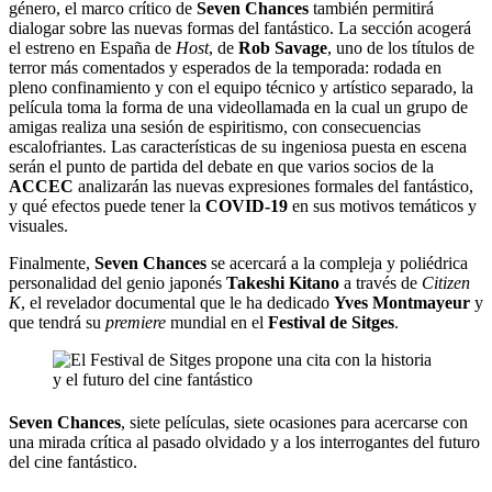
género, el marco crítico de
Seven Chances
también permitirá
dialogar sobre las nuevas formas del fantástico. La sección acogerá
el estreno en España de
Host
, de
Rob Savage
, uno de los títulos de
terror más comentados y esperados de la temporada: rodada en
pleno confinamiento y con el equipo técnico y artístico separado, la
película toma la forma de una videollamada en la cual un grupo de
amigas realiza una sesión de espiritismo, con consecuencias
escalofriantes. Las características de su ingeniosa puesta en escena
serán el punto de partida del debate en que varios socios de la
ACCEC
analizarán las nuevas expresiones formales del fantástico,
y qué efectos puede tener la
COVID-19
en sus motivos temáticos y
visuales.
Finalmente,
Seven Chances
se acercará a la compleja y poliédrica
personalidad del genio japonés
Takeshi Kitano
a través de
Citizen
K
, el revelador documental que le ha dedicado
Yves Montmayeur
y
que tendrá su
premiere
mundial en
el
Festival de Sitges
.
Seven Chances
, siete películas, siete ocasiones para acercarse con
una mirada crítica al pasado olvidado y a los interrogantes del futuro
del cine fantástico.