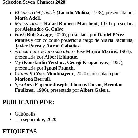
Selección Seven Chances 2020
El huerto del francés
(
Jacinto Molina
, 1978), presentada por
María Adell
.
Manos torpes
(
Rafael Romero Marchent
, 1970), presentada
por
Alejandro G. Calvo
.
Host
(
Rob Savage
, 2020), presentada por
Daniel Pérez
Pamies
y con coloquio posterior a cargo de
Marla Jacarilla
,
Javier Parra
y
Aaron Cabañas
.
À meia-noite levarei sua alma
(
José Mojica Marins
, 1964),
presentada por
Albert Elduque
.
Viy
(
Konstantin Yershov
,
Georgi Kropachyov
, 1967),
presentada por
Ignasi Franch
.
Citizen K
(
Yves Montmayeur
, 2020), presentada por
Mariona Borrull
.
Spookies
(
Eugenie Joseph
,
Thomas Doran
,
Brendan
Faulkner
, 1986), presentada por
Albert Galera
.
PUBLICADO POR:
Gatrópolis
|
15 septiembre, 2020
ETIQUETAS