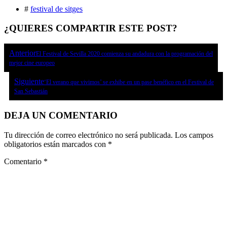
#
festival de sitges
¿QUIERES COMPARTIR ESTE POST?
Anterior
El Festival de Sevilla 2020 comienza su andadura con la programación del
mejor cine europeo
Siguiente
‘El verano que vivimos’ se exhibe en un pase benéfico en el Festival de
San Sebastián
DEJA UN COMENTARIO
Tu dirección de correo electrónico no será publicada.
Los campos
obligatorios están marcados con
*
Comentario
*