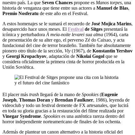
nuestro país. La que
Seven Chances
propone es
Manos torpes
, una
historia de venganza que tiene entre sus actores a
Manuel de Blas
,
Premio Nosferatu
de este año en el Festival.
A estos homenajes se le sumará el recuerdo de
José Mojica Marins
,
desaparecido hace unos meses. El
Festival
de Sitges
presentará la
icónica y perturbadora
À meia-noite levarei sua alma
(1964), carta
de presentación de su alter ego, el perverso Zé do Caixao, y acta
fundacional del cine de terror brasileño. También fue absolutamente
pionero otro título de la sección,
Viy
(1967), de
Konstantin Yershov
y
Georgi Kropachyov
, adaptación de
Nikolai Gogol
que se
considera oficialmente la primera cinta de horror producida en la
Unión Soviética.
El placer más
trash
llegará de la mano de
Spookies
(
Eugenie
Joseph
,
Thomas Doran
y
Brendan Faulkner
, 1986), leyenda de
videoclub y todo un festival demente de FX artesanales, que lucirá
en toda su gloria gracias a la restauración del filme realizada por
Vinegar Syndrome
.
Spookies
es una auténtica rareza dentro del
horror independiente norteamericano de finales de los ochenta.
Además de plantear un canon alternativo a la historia oficial del