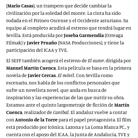
(
Mario Casas
), un trampero que decide cambiar la
civilización por la soledad del monte. La cinta ha sido
rodada en el Pirineo Oscense y el Occidente asturiano. Su
equipo al completo acudirá al estreno que tendrá lugar en
Sevilla. Está producida por
Joseba Garmendia
(Orreaga
Filmak) y
Javier Pruaño
(NASA Producciones), y tiene la
participación del ICAA y TVE.
El SEFF también acogerá el estreno de
El autor
, dirigida por
Manuel Martín Cuenca
. Esta película se basa en la primera
novela de
Javier Cercas
,
El móvil
. Con Sevilla como
escenario, nos habla de los conflictos personales que
sufre un novelista novel, que anda en busca de
inspiración y las experiencias de las que nutrir su obra.
Estamos ante el quinto largometraje de ficción de
Martín
Cuenca
, realizador de
Caníbal
. El andaluz vuelve a contar
con
Antonio de la Torre
para el papel protagonista. El film
está producido por Icónica, Lazona y La Loma Blanca PC., y
cuenta con el apoyo del ICAA, la Junta de Andalucía, TVE y