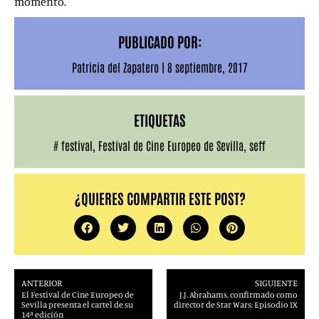
momento.
PUBLICADO POR:
Patricia del Zapatero
|
8 septiembre, 2017
ETIQUETAS
#
festival
,
Festival de Cine Europeo de Sevilla
,
seff
¿QUIERES COMPARTIR ESTE POST?
ANTERIOR
SIGUIENTE
El Festival de Cine Europeo de
J.J. Abrahams, confirmado como
Sevilla presenta el cartel de su
director de Star Wars: Episodio IX
14ª edición