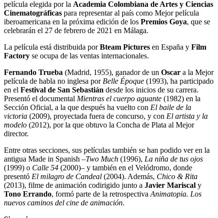
película elegida por la
Academia Colombiana de Artes y Ciencias
Cinematográficas
para representar al país como Mejor película
iberoamericana en la próxima edición de los
Premios Goya
, que se
celebrarán el 27 de febrero de 2021 en Málaga.
La película está distribuida por
Bteam Pictures
en España y
Film
Factory
se ocupa de las ventas internacionales.
Fernando Trueba
(Madrid, 1955), ganador de un
Oscar
a la Mejor
película de habla no inglesa por
Belle
Époque
(1993), ha participado
en el
Festival de San Sebastián
desde los inicios de su carrera.
Presentó el documental
Mientras el cuerpo aguante
(1982) en la
Sección Oficial, a la que después ha vuelto con
El baile de la
victoria
(2009), proyectada fuera de concurso, y con
El artista y la
modelo
(2012), por la que obtuvo la Concha de Plata al Mejor
director.
Entre otras secciones, sus películas también se han podido ver en la
antigua Made in Spanish –
Two Much
(1996),
La niña de tus ojos
(1999) o
Calle 54
(2000)– y también en el Velódromo, donde
presentó
El milagro de Candeal
(2004). Además,
Chico & Rita
(2013), filme de animación codirigido junto a
Javier
Mariscal
y
Tono Errando
, formó parte de la retrospectiva
Animatopia. Los
nuevos caminos del cine de animación
.