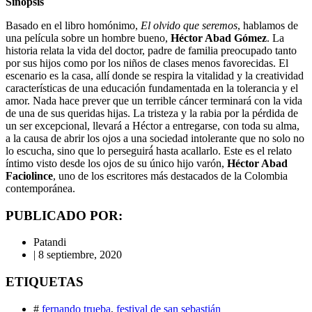
Sinopsis
Basado en el libro homónimo,
El olvido que seremos
, hablamos de
una película sobre un hombre bueno,
Héctor Abad Gómez
. La
historia relata la vida del doctor, padre de familia preocupado tanto
por sus hijos como por los niños de clases menos favorecidas. El
escenario es la casa, allí donde se respira la vitalidad y la creatividad
características de una educación fundamentada en la tolerancia y el
amor. Nada hace prever que un terrible cáncer terminará con la vida
de una de sus queridas hijas. La tristeza y la rabia por la pérdida de
un ser excepcional, llevará a Héctor a entregarse, con toda su alma,
a la causa de abrir los ojos a una sociedad intolerante que no solo no
lo escucha, sino que lo perseguirá́ hasta acallarlo. Este es el relato
íntimo visto desde los ojos de su único hijo varón,
Héctor Abad
Faciolince
, uno de los escritores más destacados de la Colombia
contemporánea.
PUBLICADO POR:
Patandi
|
8 septiembre, 2020
ETIQUETAS
#
fernando trueba
,
festival de san sebastián