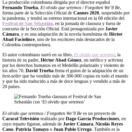
La producción colombiana dirigida por el director español
Fernando Trueba
,
El olvido que seremos
/
Forgotten We’ll Be
,
forma parte de la Selección Oficial de
Cannes 2020
, suspendido por
la pandemia, y tendrá su estreno internacional en la 68 edición del
Festival de San Sebastián
, en la jornada de clausura y fuera de
concurso de la Sección Oficial. Está protagonizada por
Javier
Cámara
, y es una adaptación de la novela homónima de
Héctor
Abad Faciolince
, uno de los escritores más destacados de la
Colombia contemporánea.
El autor colombiano narró en su libro,
El olvido que seremos
, la
historia de su padre,
Héctor Abad Gómez
, un médico y activista
por los derechos humanos en el Medellín polarizado y violento de
los años 70.
David Trueba
firma el guion de la adaptación de un
best-seller
que ha vendido más de 300.000 copias en todo el mundo
y que ha sido traducido a más de doce lenguas y vendido a más de
20 países.
El olvido que seremos
/
Forgotten We’ll Be
es un proyecto de
Caracol
Televisión
realizado por
Dago García Producciones
,
en
cuyo reparto figuran, además de
Javier
Cámara
,
Nicolás Reyes
Cano
,
Patricia Tamayo
o
Juan Pablo Urrego
. También es la