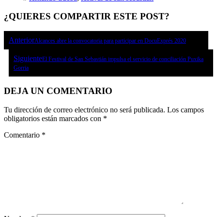
¿QUIERES COMPARTIR ESTE POST?
Anterior
Alcances abre la convocatoria para participar en DocuExprés 2020
Siguiente
El Festival de San Sebastián impulsa el servicio de conciliación Puxika
Gorria
DEJA UN COMENTARIO
Tu dirección de correo electrónico no será publicada.
Los campos
obligatorios están marcados con
*
Comentario
*