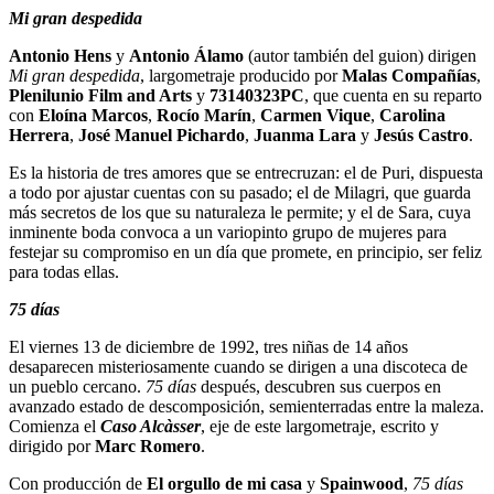
Mi gran despedida
Antonio Hens
y
Antonio Álamo
(autor también del guion) dirigen
Mi gran despedida
, largometraje producido por
Malas Compañías
,
Plenilunio Film and Arts
y
73140323PC
, que cuenta en su reparto
con
Eloína Marcos
,
Rocío Marín
,
Carmen Vique
,
Carolina
Herrera
,
José Manuel Pichardo
,
Juanma Lara
y
Jesús Castro
.
Es la historia de tres amores que se entrecruzan: el de Puri, dispuesta
a todo por ajustar cuentas con su pasado; el de Milagri, que guarda
más secretos de los que su naturaleza le permite; y el de Sara, cuya
inminente boda convoca a un variopinto grupo de mujeres para
festejar su compromiso en un día que promete, en principio, ser feliz
para todas ellas.
75 días
El viernes 13 de diciembre de 1992, tres niñas de 14 años
desaparecen misteriosamente cuando se dirigen a una discoteca de
un pueblo cercano.
75 días
después, descubren sus cuerpos en
avanzado estado de descomposición, semienterradas entre la maleza.
Comienza el
Caso Alcàsser
, eje de este largometraje, escrito y
dirigido por
Marc Romero
.
Con producción de
El orgullo de mi casa
y
Spainwood
,
75 días