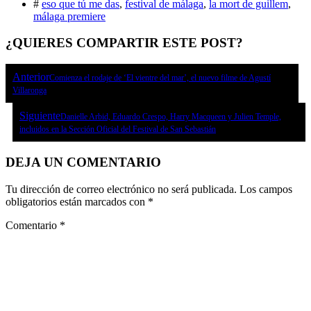
#
eso que tú me das
,
festival de málaga
,
la mort de guillem
,
málaga premiere
¿QUIERES COMPARTIR ESTE POST?
Anterior
Comienza el rodaje de ‘El vientre del mar’, el nuevo filme de Agustí
Villaronga
Siguiente
Danielle Arbid, Eduardo Crespo, Harry Macqueen y Julien Temple,
incluidos en la Sección Oficial del Festival de San Sebastián
DEJA UN COMENTARIO
Tu dirección de correo electrónico no será publicada.
Los campos
obligatorios están marcados con
*
Comentario
*