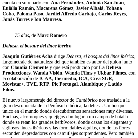
cuenta en su reparto con
Ana Fernández
,
Antonia San Juan
,
Eulàlia Ramón
,
Macarena Gómez
,
Javier Albalá
,
Yohana
Cobo
,
Paloma Paso
,
Jardiel Alfredo Carbajo
,
Carlos Reyes
,
Jonás Torres
e
Ion Manresa
.
75 días
, de
Marc Romero
Dehesa, el bosque del lince ibérico
Joaquín Gutiérrez Acha
dirige
Dehesa, el bosque del lince ibérico
,
largometraje de naturaleza del que también es autor del guion junto
con
Claudia Clemente
y que está producido por
La Dehesa
Producciones
,
Wanda Visión
,
Wanda Films
y
Ukbar Filmes
, con
la colaboración de
ICAA
,
Ibermedia
,
ICA
,
Crea SGR
,
Movistar+
,
TVE
,
RTP
,
Pic Portugal
,
Alambique
y
Latido
Films
.
El nuevo largometraje del director de
Cantábrico
nos traslada a la
gran desconocida de la Península Ibérica, la dehesa. Un bosque
único en el mundo donde descubriremos sensaciones muy diversas.
Encinas, alcornoques y quejigos dan lugar a un campo de batalla
donde se retan los grandes herbívoros, donde cazan los elegantes y
sigilosos linces ibéricos y las formidables águilas, donde las flores
esconden depredadores con camuflajes sorprendentes. Pero también