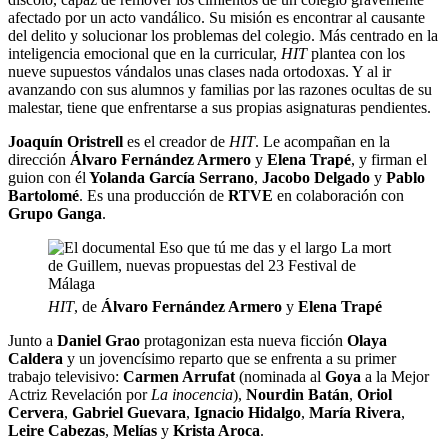
afectado por un acto vandálico. Su misión es encontrar al causante
del delito y solucionar los problemas del colegio. Más centrado en la
inteligencia emocional que en la curricular,
HIT
plantea con los
nueve supuestos vándalos unas clases nada ortodoxas. Y al ir
avanzando con sus alumnos y familias por las razones ocultas de su
malestar, tiene que enfrentarse a sus propias asignaturas pendientes.
Joaquín Oristrell
es el creador de
HIT
. Le acompañan en la
dirección
Álvaro Fernández Armero
y
Elena Trapé
, y firman el
guion con él
Yolanda García Serrano
,
Jacobo Delgado
y
Pablo
Bartolomé
. Es una producción de
RTVE
en colaboración con
Grupo Ganga
.
HIT
, de
Álvaro Fernández Armero
y
Elena Trapé
Junto a
Daniel Grao
protagonizan esta nueva ficción
Olaya
Caldera
y un jovencísimo reparto que se enfrenta a su primer
trabajo televisivo:
Carmen Arrufat
(nominada al
Goya
a la Mejor
Actriz Revelación por
La inocencia
),
Nourdin Batán
,
Oriol
Cervera
,
Gabriel Guevara
,
Ignacio Hidalgo
,
María Rivera
,
Leire Cabezas
,
Melías
y
Krista Aroca
.