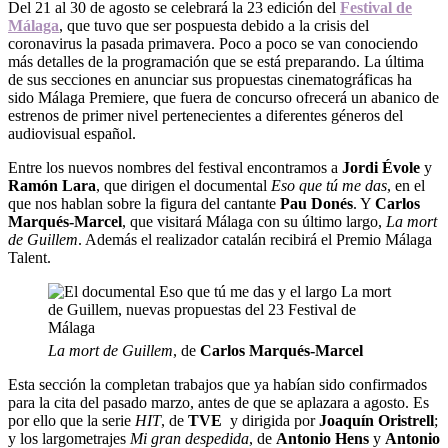
Del 21 al 30 de agosto se celebrará la 23 edición del
Festival de
Málaga
, que tuvo que ser pospuesta debido a la crisis del
coronavirus la pasada primavera. Poco a poco se van conociendo
más detalles de la programación que se está preparando. La última
de sus secciones en anunciar sus propuestas cinematográficas ha
sido Málaga Premiere, que fuera de concurso ofrecerá un abanico de
estrenos de primer nivel pertenecientes a diferentes géneros del
audiovisual español.
Entre los nuevos nombres del festival encontramos a
Jordi Évole
y
Ramón Lara
, que dirigen el documental
Eso que tú me das
, en el
que nos hablan sobre la figura del cantante
Pau Donés
. Y
Carlos
Marqués-Marcel
, que visitará Málaga con su último largo,
La mort
de Guillem
. Además el realizador catalán recibirá el Premio Málaga
Talent.
La mort de Guillem
, de
Carlos Marqués-Marcel
Esta sección la completan trabajos que ya habían sido confirmados
para la cita del pasado marzo, antes de que se aplazara a agosto. Es
por ello que la serie
HIT
, de
TVE
y dirigida por
Joaquín Oristrell
;
y los largometrajes
Mi gran despedida
, de
Antonio Hens
y
Antonio