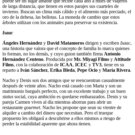
puede ser un lugar amable que recibe cada año a miles de viajeros
de larga distancia, que tienen en estos parajes sus cuarteles de
invierno. Buscan un clima más cálido y el alimento más preciado, el
oro de la dehesa, las bellotas. La moneda de cambio que estos
árboles utilizan con los animales para preservar su existencia.
Isaac
Ángeles Hernández
y
David Matamoros
dirigen y escriben
Isaac
,
una historia que valora que el concepto de familia lo marca quienes
lo forman, no los demás, y cuyo guion también firma
Antonio
Hernández Centeno
. Producida por
Mr. Miyagi Films
y
Attitude
Films
, con la colaboración de
ICAA
,
ICEC
y
TV3
, tiene en su
reparto a
Iván Sánchez
,
Erika Bleda
,
Pepe Ocio
y
María Rivera
.
Nacho y Denis son dos amigos que se reencuentran casualmente
después de veinte años. Nacho está casado con Marta y son un
matrimonio burgués perfecto, con un excelente trabajo y un buen
status
social, cuya ambición es quedarse embarazados. Denis y su
pareja Carmen viven al día mientras ahorran para abrir un
restaurante
gourmet
. Nacho les propone que sean su vientre de
alquiler a cambio del dinero que necesitan. Pero el trueque
propuesto les obligará a descubrirse a ellos mismos a riesgo de
perder la estabilidad aparente que ahora tienen.