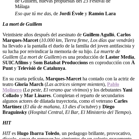
Eso que tú me das
, de
Jordi Évole
y
Ramón Lara
La mort de Guillem
Veintisiete años después del asesinato de
Guillem Agulló
,
Carlos
Marques-Marcet
(
10.000 km
,
Tierra firme
,
Los días que vendrán
)
ha llevado a la pantalla el duelo de la familia del joven antifascista y
su lucha por reivindicar la memoria de su hijo.
La muerte de
Guillem
(
La mort de Guillem
) es una producción de
Lastor Media
,
SUICAfilms
y
Som Batabat Produccions
en coproducción con
À
Punt
y
Televisió de Catalunya
.
En su cuarta película,
Marques-Marcet
ha contado con la actriz de
teatro
Gloria March
(
Las actrices siempre mienten
),
Pablo
Molinero
(
La peste
,
El verano que vivimos
) y los debutantes
Yani
Collado
y
Mar Linares
. Completan el reparto de secundarios
algunos actores de dilatada trayectoria, como el veterano
Carles
Martínez
(
El día de mañana
,
13 dies d’octubre
) y
Diego
Braguinsky
(
Hospital Central
,
El Bar
,
El Ministerio del Tiempo
).
HIT
HIT
es
Hugo Ibarra Toledo
, un pedagogo brillante, provocativo,
díscolo, capaz de remover los cimientos de un colegio gravemente