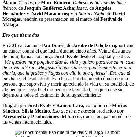
Álamo
;
75 días
, de
Marc Romero
;
Dehesa, el bosque del lince
ibérico
, de
Joaquín Gutiérrez Acha
;
Isaac
, de
Ángeles
Hernández
y
David Matamoros;
y
A Stormy Night
, de
David
Moragas
, tendrán su presentación en el marco del
Festival de
Málaga
.
Eso que tú me das
En 2015 al cantante
Pau Donés
, de
Jarabe de Palo
,le diagnostican
un cáncer contra el que lucha durante cinco años. Veinte días antes
de morir, llama a su amigo
Jordi Évole
desde el hospital y le dice:
“
Me quedan muy poquitos días de vida y quiero pasarlos en mi casa
de la Vall d’Aran. Me gustaría que subieses, pudiésemos tener una
charla, que la grabes y hagas con ella lo que quieras
”.
Eso que tú
me das
es el resultado de esa charla. Un documento único de una
persona que supo vivir y morir apreciando la vida en su totalidad, de
alguien que, llegado el momento de la verdad, no quiso irse sin
dejarnos a todos el testimonio de su agradecimiento.
Dirigido por
Jordi Évole
y
Ramón Lara
, con guion de
Màrius
Sánchez
,
Silvia Merino
,
Eso que tú me das
está producido por
Atresmedia
y
Producciones del barrio
, que se ocupa también de
las ventas internacionales.