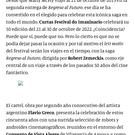
Desde que Marty McFly viajó al 21 de octubre de 2015 en la
segunda entrega de
Regreso al Futuro
, ese día se ha
convertido en el elegido para celebrar esta icónica saga en
todo el mundo.
Curtas Festival do Imaxinario
celebrará su
50 edición del 21 al 30 de octubre de 2022. ¿Coincidencia?
Puede que sí, puede que no. Pero lo cierto es que no se
podía dejar pasar la ocasión y por tal motivo el
leit motiv
del festival serán los viajes en el tiempo, con la saga
Regreso al Futuro
, dirigida por
Robert Zemeckis
, como eje
central de un viaje a través de los pasados 50 años del cine
fantástico.
El cartel, obra por segundo año consecutivo del artista
argentino
Flavio Greco
, presenta la celebración de estos
cincuenta años con una nutrida selección de robots y
androides cinematográficos, reunidos en el entorno del
Convento de Vista Alegre
de Vilagarcía de Arousa, y como