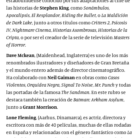
estadounidense conocido por sus adaptaciones al cine de
las historias de
Stephen King
, como
Sonámbulos
,
Apocalipsis
,
El Resplandor
,
Riding the Bullet
, o
La Maldición
de Dark Lake
, junto a otros títulos como
Critters 2
,
Psicosis
IV
,
Nightmare Cinema
,
Historias Asombrosas
,
Historias de la
Cripta
, o por ser el creador de la serie de televisión
Masters
of Horror
.
Dave Mckean
, (Maidenhead, Inglaterra) es uno de los más
renombrados ilustradores y diseñadores de Gran Bretaña
y el mundo entero además de director cinematográfico.
Ha colaborado con
Neil Gaiman
en obras como
Casos
Violentos
,
Orquídea Negra
,
Signal To Noise
,
Mr. Punch
y todas
las portadas de la famosa
The Sandman
. En este rubro se
destaca también la creación de
Batman: Arkham Asylum
,
junto a
Grant Morrison
.
Lone Fleming
, (Aarhus, Dinamarca), es actriz, directora y
escritora con más de 40 películas, muchas de ellas rodadas
en España y relacionadas con el género fantástico como
La