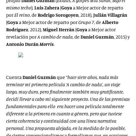
propio
Daniel Guzmán
(
Éxtasis
,
A golpes Mía Sarah
,
Bajo el
mismo techo
),
Luis Zahera
(
Goya
a Mejor actor de reparto
por
El reino
, de
Rodrigo Sorogoyen
, 2018),
Julián Villagrán
(
Goya
a Mejor actor de reparto por
Grupo 7
, de
Alberto
Rodríguez
, 2012),
Miguel Herrán
(
Goya
a Mejor actor
revelación por
A cambio de nada
, de
Daniel Guzmán
, 2015) y
Antonio Durán
Morris
.
Cuenta
Daniel Guzmán
que “
hace siete años, nada más
terminar mi primera película ‘A cambio de nada’, un viaje
largo, muy duro, pero finalmente también muy gratificante,
decidí llevar a cabo mi siguiente proyecto. Una de las premisas
fundamentales para ello era hacer una película totalmente
diferente a la primera en cuanto a género, pero que tuviese
cierta coherencia y continuidad con una línea narrativa
personal. Una propuesta alejada, en la medida de lo posible,
de ciertos convencionalismos y formalismos que, en ocasiones,