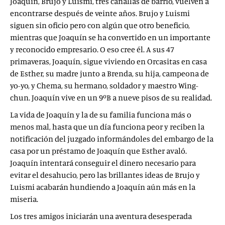
Joaquín, Brujo y Luismi, tres canallas de barrio, vuelven a
encontrarse después de veinte años. Brujo y Luismi
siguen sin oficio pero con algún que otro beneficio,
mientras que Joaquín se ha convertido en un importante
y reconocido empresario. O eso cree él. A sus 47
primaveras, Joaquín, sigue viviendo en Orcasitas en casa
de Esther, su madre junto a Brenda, su hija, campeona de
yo-yo, y Chema, su hermano, soldador y maestro Wing-
chun. Joaquín vive en un 9ºB a nueve pisos de su realidad.
La vida de Joaquín y la de su familia funciona más o
menos mal, hasta que un día funciona peor y reciben la
notificación del juzgado informándoles del embargo de la
casa por un préstamo de Joaquín que Esther avaló.
Joaquín intentará conseguir el dinero necesario para
evitar el desahucio, pero las brillantes ideas de Brujo y
Luismi acabarán hundiendo a Joaquín aún más en la
miseria.
Los tres amigos iniciarán una aventura desesperada