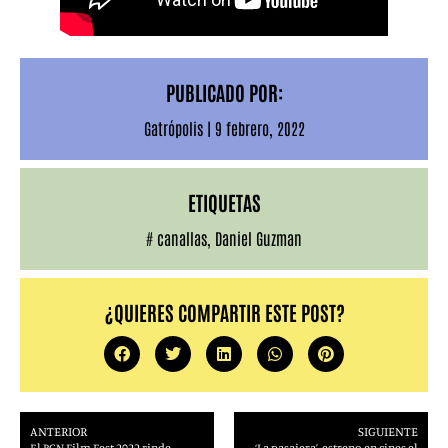
PUBLICADO POR:
Gatrópolis
|
9 febrero, 2022
ETIQUETAS
#
canallas
,
Daniel Guzman
¿QUIERES COMPARTIR ESTE POST?
ANTERIOR
SIGUIENTE
El BCN Film Fest 2022 rinde
‘La pasajera’, estreno en cines el