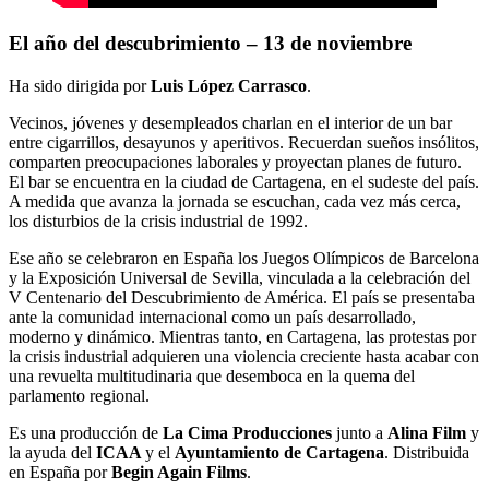
El año del descubrimiento – 13 de noviembre
Ha sido dirigida por
Luis López Carrasco
.
Vecinos, jóvenes y desempleados charlan en el interior de un bar
entre cigarrillos, desayunos y aperitivos. Recuerdan sueños insólitos,
comparten preocupaciones laborales y proyectan planes de futuro.
El bar se encuentra en la ciudad de Cartagena, en el sudeste del país.
A medida que avanza la jornada se escuchan, cada vez más cerca,
los disturbios de la crisis industrial de 1992.
Ese año se celebraron en España los Juegos Olímpicos de Barcelona
y la Exposición Universal de Sevilla, vinculada a la celebración del
V Centenario del Descubrimiento de América. El país se presentaba
ante la comunidad internacional como un país desarrollado,
moderno y dinámico. Mientras tanto, en Cartagena, las protestas por
la crisis industrial adquieren una violencia creciente hasta acabar con
una revuelta multitudinaria que desemboca en la quema del
parlamento regional.
Es una producción de
La Cima Producciones
junto a
Alina Film
y
la ayuda del
ICAA
y el
Ayuntamiento de Cartagena
. Distribuida
en España por
Begin Again Films
.