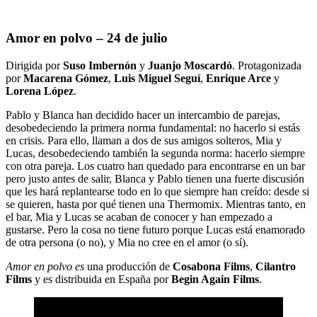
Amor en polvo – 24 de julio
Dirigida por
Suso Imbernón
y
Juanjo Moscardó
. Protagonizada
por
Macarena Gómez
,
Luis Miguel Seguí
,
Enrique Arce
y
Lorena López
.
Pablo y Blanca han decidido hacer un intercambio de parejas,
desobedeciendo la primera norma fundamental: no hacerlo si estás
en crisis. Para ello, llaman a dos de sus amigos solteros, Mia y
Lucas, desobedeciendo también la segunda norma: hacerlo siempre
con otra pareja. Los cuatro han quedado para encontrarse en un bar
pero justo antes de salir, Blanca y Pablo tienen una fuerte discusión
que les hará replantearse todo en lo que siempre han creído: desde si
se quieren, hasta por qué tienen una Thermomix. Mientras tanto, en
el bar, Mia y Lucas se acaban de conocer y han empezado a
gustarse. Pero la cosa no tiene futuro porque Lucas está enamorado
de otra persona (o no), y Mia no cree en el amor (o sí).
Amor en polvo es
una producción de
Cosabona Films
,
Cilantro
Films
y es distribuida en España por
Begin Again Films
.