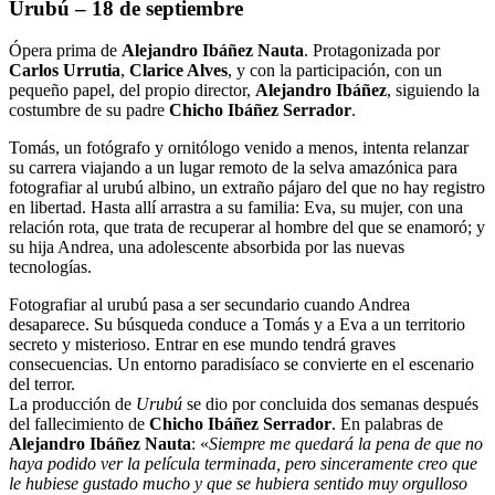
Urubú – 18 de septiembre
Ópera prima de
Alejandro Ibáñez Nauta
. Protagonizada por
Carlos Urrutia
,
Clarice Alves
, y con la participación, con un
pequeño papel, del propio director,
Alejandro Ibáñez
, siguiendo la
costumbre de su padre
Chicho Ibáñez Serrador
.
Tomás, un fotógrafo y ornitólogo venido a menos, intenta relanzar
su carrera viajando a un lugar remoto de la selva amazónica para
fotografiar al urubú albino, un extraño pájaro del que no hay registro
en libertad. Hasta allí arrastra a su familia: Eva, su mujer, con una
relación rota, que trata de recuperar al hombre del que se enamoró; y
su hija Andrea, una adolescente absorbida por las nuevas
tecnologías.
Fotografiar al urubú pasa a ser secundario cuando Andrea
desaparece. Su búsqueda conduce a Tomás y a Eva a un territorio
secreto y misterioso. Entrar en ese mundo tendrá graves
consecuencias. Un entorno paradisíaco se convierte en el escenario
del terror.
La producción de
Urubú
se dio por concluida dos semanas después
del fallecimiento de
Chicho Ibáñez Serrador
. En palabras de
Alejandro Ibáñez Nauta
: «
Siempre me quedará la pena de que no
haya podido ver la película terminada, pero sinceramente creo que
le hubiese gustado mucho y que se hubiera sentido muy orgulloso