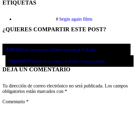
ETIQUETAS
#
begin again films
¿QUIERES COMPARTIR ESTE POST?
Anterior
‘Una obra maestra’ adelanta su estreno al 17 de julio
Siguiente
‘El espíritu de la colmena’ en el ciclo ‘Clásicos contigo’
DEJA UN COMENTARIO
Tu dirección de correo electrónico no será publicada.
Los campos
obligatorios están marcados con
*
Comentario
*