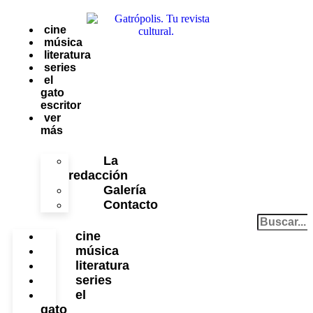
cine
música
literatura
series
el
gato
escritor
ver
más
La
redacción
Galería
Contacto
cine
música
literatura
series
el
gato