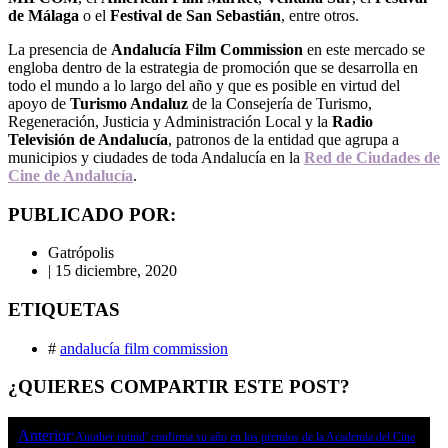
de Málaga
o el
Festival de San Sebastián
, entre otros.
La presencia de
Andalucía Film Commission
en este mercado se
engloba dentro de la estrategia de promoción que se desarrolla en
todo el mundo a lo largo del año y que es posible en virtud del
apoyo de
Turismo Andaluz
de la Consejería de Turismo,
Regeneración, Justicia y Administración Local y la
Radio
Televisión de Andalucía
, patronos de la entidad que agrupa a
municipios y ciudades de toda Andalucía en la
Red de Ciudades de
Cine de Andalucía
.
PUBLICADO POR:
Gatrópolis
|
15 diciembre, 2020
ETIQUETAS
#
andalucía film commission
¿QUIERES COMPARTIR ESTE POST?
Anterior
‘Another round’ confirma su año en los premios de la Academia del Cine