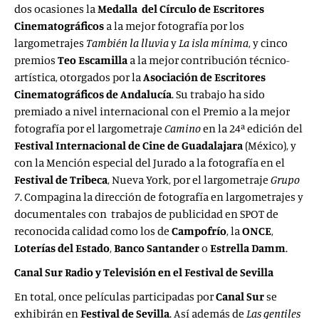
dos ocasiones la
Medalla del Círculo de Escritores
Cinematográficos
a la mejor fotografía por los
largometrajes
También la lluvia
y
La isla mínima
, y cinco
premios
Teo Escamilla
a la mejor contribución técnico-
artística, otorgados por la
Asociación de Escritores
Cinematográficos de Andalucía
. Su trabajo ha sido
premiado a nivel internacional con el Premio a la mejor
fotografía por el largometraje
Camino
en la 24ª edición del
Festival Internacional de Cine de Guadalajara
(México), y
con la Mención especial del Jurado a la fotografía en el
Festival de Tribeca
, Nueva York, por el largometraje
Grupo
7
. Compagina la dirección de fotografía en largometrajes y
documentales con trabajos de publicidad en SPOT de
reconocida calidad como los de
Campofrío
, la
ONCE
,
Loterías del Estado
,
Banco Santander
o
Estrella Damm
.
Canal Sur Radio y Televisión en el Festival de Sevilla
En total, once películas participadas por
Canal Sur
se
exhibirán en
Festival de Sevilla
. Así además de
Las gentiles