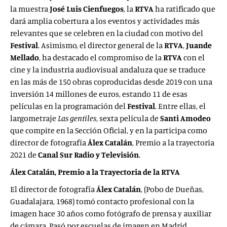
la muestra
José Luis Cienfuegos
, la
RTVA
ha ratificado que
dará amplia cobertura a los eventos y actividades más
relevantes que se celebren en la ciudad con motivo del
Festival
. Asimismo, el director general de la
RTVA
,
Juande
Mellado
, ha destacado el compromiso de la
RTVA
con el
cine y la industria audiovisual andaluza que se traduce
en las más de 150 obras coproducidas desde 2019 con una
inversión 14 millones de euros, estando 11 de esas
películas en la programación del
Festival
. Entre ellas, el
largometraje
Las gentiles
, sexta película de
Santi Amodeo
que compite en la Sección Oficial, y en la participa como
director de fotografía
Álex Catalán
, Premio a la trayectoria
2021 de
Canal Sur Radio y Televisión
.
Álex Catalán, Premio a la Trayectoria de la RTVA
El director de fotografía
Álex Catalán
, (Pobo de Dueñas,
Guadalajara, 1968) tomó contacto profesional con la
imagen hace 30 años como fotógrafo de prensa y auxiliar
de cámara. Pasó por escuelas de imagen en Madrid,