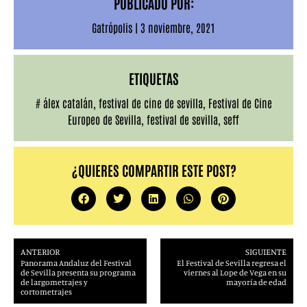
PUBLICADO POR:
Gatrópolis
|
3 noviembre, 2021
ETIQUETAS
#
álex catalán
,
festival de cine de sevilla
,
Festival de Cine
Europeo de Sevilla
,
festival de sevilla
,
seff
¿QUIERES COMPARTIR ESTE POST?
ANTERIOR
SIGUIENTE
Panorama Andaluz del Festival
El Festival de Sevilla regresa el
de Sevilla presenta su programa
viernes al Lope de Vega en su
de largometrajes y
mayoría de edad
cortometrajes