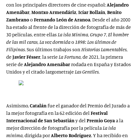
con los principales directores de cine español:
Alejandro
Amenábar
,
Montxo Armendáriz
,
Icíar
Bollaín
,
Benito
Zambrano
o
Fernando León de Aranoa
. Desde el año 2000
ha estado al frente de la dirección de fotografía de más de
30 películas, entre ellas
La isla Mínima
,
Grupo 7
,
El hombre
de las mil caras
,
La voz dormida
o
1898: Los últimos de
Filipinas
. Sus últimos trabajos son
Historias Lamentables
,
de
Javier
Fésser
, la serie
La Fortuna
, de 2021, la primera
serie de
Alejandro Amenábar
rodada en España y Estados
Unidos y el citado largometraje
Las Gentiles
.
Asimismo,
Catalán
fue el ganador del Premio del Jurado a
la mejor fotografía en la 62 edición del
Festival
Internacional de San Sebastián
y del
Premio Goya
a la
mejor dirección de fotografía por la película
La isla
mínima
, dirigida por
Alberto Rodríguez
. Y ha recibido en