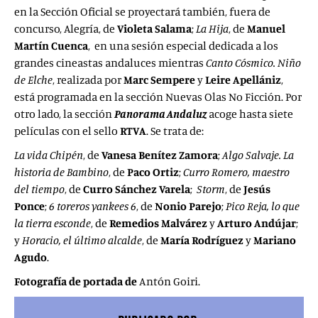
en la Sección Oficial se proyectará también, fuera de
concurso, Alegría, de
Violeta Salama
;
La Hija
, de
Manuel
Martín Cuenca
, en una sesión especial dedicada a los
grandes cineastas andaluces mientras
Canto Cósmico. Niño
de Elche
, realizada por
Marc
Sempere
y
Leire
Apellániz
,
está programada en la sección Nuevas Olas No Ficción. Por
otro lado, la sección
Panorama Andaluz
acoge hasta siete
películas con el sello
RTVA
. Se trata de:
La vida Chipén
, de
Vanesa Benítez Zamora
;
Algo Salvaje. La
historia de Bambino
, de
Paco Ortiz
;
Curro Romero, maestro
del tiempo
, de
Curro Sánchez Varela
;
Storm
, de
Jesús
Ponce
;
6 toreros yankees 6
, de
Nonio
Parejo
;
Pico Reja, lo que
la tierra esconde
, de
Remedios Malvárez
y
Arturo Andújar
;
y
Horacio, el último alcalde
, de
María
Rodríguez
y
Mariano
Agudo
.
Fotografía de portada de
Antón Goiri.