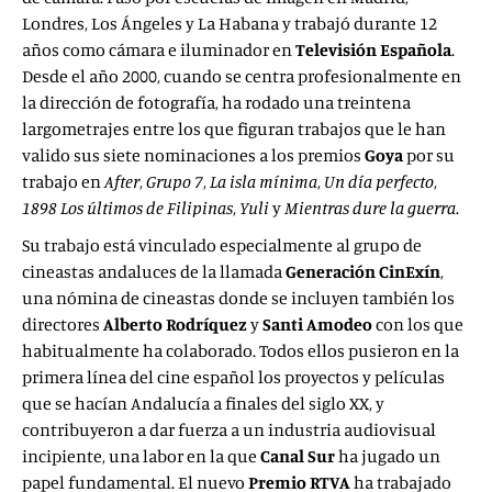
Londres, Los Ángeles y La Habana y trabajó durante 12
años como cámara e iluminador en
Televisión Española
.
Desde el año 2000, cuando se centra profesionalmente en
la dirección de fotografía, ha rodado una treintena
largometrajes entre los que figuran trabajos que le han
valido sus siete nominaciones a los premios
Goya
por su
trabajo en
After
,
Grupo 7
,
La isla mínima
,
Un día perfecto
,
1898 Los últimos de Filipinas
,
Yuli
y
Mientras dure la guerra
.
Su trabajo está vinculado especialmente al grupo de
cineastas andaluces de la llamada
Generación CinExín
,
una nómina de cineastas donde se incluyen también los
directores
Alberto
Rodríquez
y
Santi Amodeo
con los que
habitualmente ha colaborado. Todos ellos pusieron en la
primera línea del cine español los proyectos y películas
que se hacían Andalucía a finales del siglo XX, y
contribuyeron a dar fuerza a un industria audiovisual
incipiente, una labor en la que
Canal Sur
ha jugado un
papel fundamental. El nuevo
Premio RTVA
ha trabajado