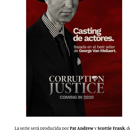
La serie será producida por
Pat Andrew
y
Scottie Frank
, 