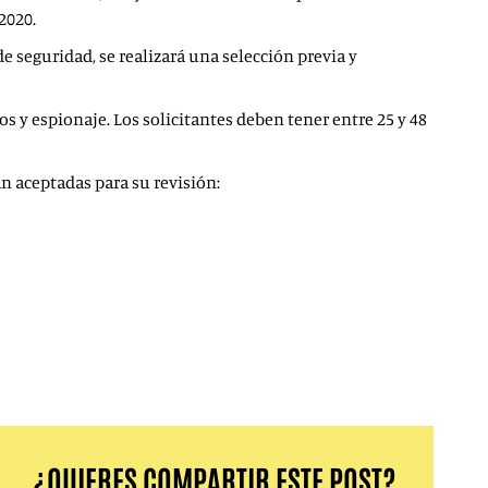
2020.
de seguridad, se realizará una selección previa y
s y espionaje. Los solicitantes deben tener entre 25 y 48
an aceptadas para su revisión:
será revisada.
 No envíe enlaces de video de más de un minuto o la
¿QUIERES COMPARTIR ESTE POST?