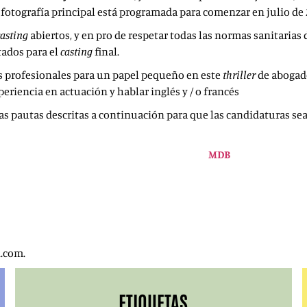
La fotografía principal está programada para comenzar en julio de 
casting
abiertos, y en pro de respetar todas las normas sanitarias 
tados para el
casting
final.
s profesionales para un papel pequeño en este
thriller
de abogado
periencia en actuación y hablar inglés y / o francés
as pautas descritas a continuación para que las candidaturas se
e cuerpo entero. Si se envían más de dos fotos, la candidatura no 
 su experiencia y un enlace a su página deI
MDB
.
 inglés que explique por qué debería ser elegido para el papel.
os de más de 10MGB.
 minutos mostrando actuaciones pasadas.
ros de
Screen Actors Guild
o equivalentes tendrán preferencia.
y poder ser elegidos para trabajar en España.
n.com.
ETIQUETAS