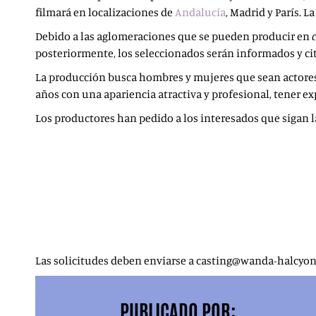
filmará en localizaciones de
Andalucía
, Madrid y París. 
Debido a las aglomeraciones que se pueden producir en
posteriormente, los seleccionados serán informados y ci
La producción busca hombres y mujeres que sean actore
años con una apariencia atractiva y profesional, tener ex
Los productores han pedido a los interesados que sigan l
Dos fotos profesionales: una foto de carnet y otra d
Curriculum (no más de una página) que debe incluir
Un video de un minuto (enlace o archivo adjunto) en
solicitud será rechazada. No envíe archivos adjunt
Un enlace a su
book
de actuación, no más de cinco
Datos de contacto del agente o gerente. Los miemb
Los solicitantes deben tener un pasaporte de la UE 
Las solicitudes deben enviarse a casting@wanda-halcyo
PUBLICADO POR: