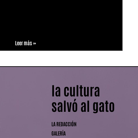
Leer más »
la cultura
salvó al gato
LA REDACCIÓN
GALERÍA