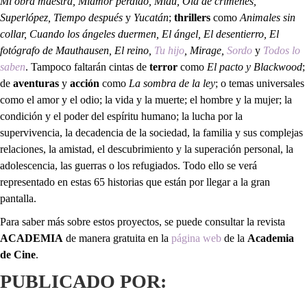
Mi obra maestra, Miamor perdido, Miau, Ola de crímenes,
Superlópez, Tiempo después
y
Yucatán
;
thrillers
como
Animales sin
collar, Cuando los ángeles duermen, El ángel, El desentierro, El
fotógrafo de Mauthausen, El reino,
Tu hijo
, Mirage,
Sordo
y
Todos lo
saben
. Tampoco faltarán cintas de
terror
como
El pacto y Blackwood
;
de
aventuras
y
acción
como
La sombra de la ley
; o temas universales
como el amor y el odio; la vida y la muerte; el hombre y la mujer; la
condición y el poder del espíritu humano; la lucha por la
supervivencia, la decadencia de la sociedad, la familia y sus complejas
relaciones, la amistad, el descubrimiento y la superación personal, la
adolescencia, las guerras o los refugiados. Todo ello se verá
representado en estas 65 historias que están por llegar a la gran
pantalla.
Para saber más sobre estos proyectos, se puede consultar la revista
ACADEMIA
de manera gratuita en la
página web
de la
Academia
de Cine
.
PUBLICADO POR: