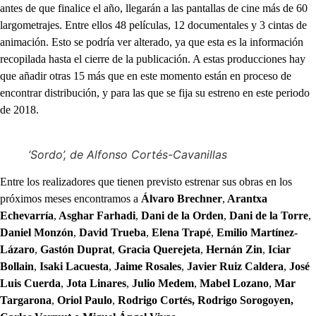
antes de que finalice el año, llegarán a las pantallas de cine más de 60
largometrajes. Entre ellos 48 películas, 12 documentales y 3 cintas de
animación. Esto se podría ver alterado, ya que esta es la información
recopilada hasta el cierre de la publicación. A estas producciones hay
que añadir otras 15 más que en este momento están en proceso de
encontrar distribución, y para las que se fija su estreno en este periodo
de 2018.
‘Sordo’, de Alfonso Cortés-Cavanillas
Entre los realizadores que tienen previsto estrenar sus obras en los
próximos meses encontramos a
Álvaro Brechner
,
Arantxa
Echevarría
,
Asghar Farhadi
,
Dani de la Orden
,
Dani de la Torre
,
Daniel Monzón
,
David Trueba
,
Elena Trapé
,
Emilio Martínez-
Lázaro
,
Gastón Duprat
,
Gracia Querejeta
,
Hernán Zin
,
Iciar
Bollain
,
Isaki Lacuesta
,
Jaime Rosales
,
Javier Ruiz Caldera
,
José
Luis Cuerda
,
Jota Linares
,
Julio Medem
,
Mabel Lozano
,
Mar
Targarona
,
Oriol Paulo
,
Rodrigo Cortés,
Rodrigo Sorogoyen,