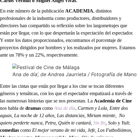
Carlos Vermut o Miguel Ángel Vivas
.
En este número de la publicación
ACADEMIA
, distintos
profesionales de la industria como productores, distribuidores y
directores han compartido su reflexión sobre los largometrajes que
están por llegar, con lo que despertarán la expectación del espectador.
Y entre los datos proporcionados, encontramos el porcentaje de
proyectos dirigidos por hombres y los realizados por mujeres. Estamos
ante un 78% y un 22%, respectivamente.
‘Ana de día’, de Andrea Jaurrieta / Fotografía de Man
Entre las cintas que están por llegar a los cine se tocan diferentes
géneros y temáticas, con los que el espectador empatizará a través de
las numerosas historias que se nos presentan. La
Academia de Cine
nos habla de
dramas
como
Ana de día
,
Carmen y Lola, Entre dos
aguas, La noche de 12 años, Las distancias, Miriam miente, No
quiero perderte nunca, Petra, Quién te cantará,
Sin fin
, Solo
y
Yuli
;
comedias
como
El mejor verano de mi vida, Jefe, Los Futbolísimos,