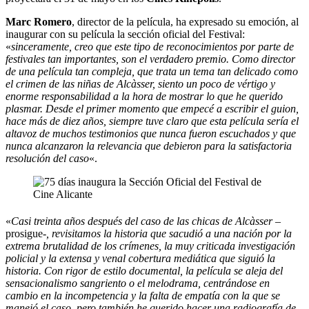
Marc Romero
, director de la película, ha expresado su emoción, al
inaugurar con su película la sección oficial del Festival:
«
sinceramente, creo que este tipo de reconocimientos por parte de
festivales tan importantes, son el verdadero premio. Como director
de una película tan compleja, que trata un tema tan delicado como
el crimen de las niñas de Alcàsser, siento un poco de vértigo y
enorme responsabilidad a la hora de mostrar lo que he querido
plasmar. Desde el primer momento que empecé a escribir el guion,
hace más de diez años, siempre tuve claro que esta película sería el
altavoz de muchos testimonios que nunca fueron escuchados y que
nunca alcanzaron la relevancia que debieron para la satisfactoria
resolución del caso
«.
«
Casi treinta años después del caso de las chicas de Alcàsser
–
prosigue-
, revisitamos la historia que sacudió a una nación por la
extrema brutalidad de los crímenes, la muy criticada investigación
policial y la extensa y venal cobertura mediática que siguió la
historia. Con rigor de estilo documental, la película se aleja del
sensacionalismo sangriento o el melodrama, centrándose en
cambio en la incompetencia y la falta de empatía con la que se
manejó el caso, pero también he querido hacer una radiografía de