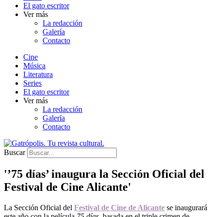
El gato escritor
Ver más
La redacción
Galería
Contacto
Cine
Música
Literatura
Series
El gato escritor
Ver más
La redacción
Galería
Contacto
Buscar
'’75 días’ inaugura la Sección Oficial del
Festival de Cine Alicante'
La Sección Oficial del
Festival de Cine de Alicante
se inaugurará
este año con la película
75 días
, basada en el triple crimen de