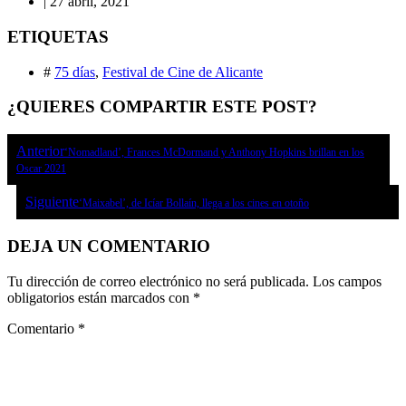
|
27 abril, 2021
ETIQUETAS
#
75 días
,
Festival de Cine de Alicante
¿QUIERES COMPARTIR ESTE POST?
Anterior
‘Nomadland’, Frances McDormand y Anthony Hopkins brillan en los
Oscar 2021
Siguiente
‘Maixabel’, de Icíar Bollaín, llega a los cines en otoño
DEJA UN COMENTARIO
Tu dirección de correo electrónico no será publicada.
Los campos
obligatorios están marcados con
*
Comentario
*