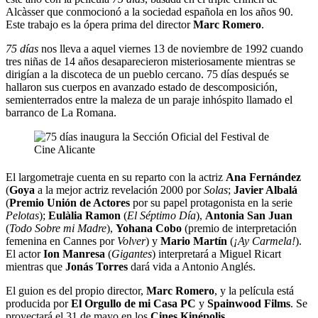
Alcàsser que conmocionó a la sociedad española en los años 90.
Este trabajo es la ópera prima del director
Marc Romero
.
75 días
nos lleva a aquel viernes 13 de noviembre de 1992 cuando
tres niñas de 14 años desaparecieron misteriosamente mientras se
dirigían a la discoteca de un pueblo cercano. 75 días después se
hallaron sus cuerpos en avanzado estado de descomposición,
semienterrados entre la maleza de un paraje inhóspito llamado el
barranco de La Romana.
El largometraje cuenta en su reparto con la actriz
Ana Fernández
(
Goya
a la mejor actriz revelación 2000 por
Solas
;
Javier Albalá
(
Premio Unión de Actores
por su papel protagonista en la serie
Pelotas
);
Eulàlia Ramon
(
El Séptimo Día
),
Antonia San Juan
(
Todo Sobre mi Madre
),
Yohana Cobo
(premio de interpretación
femenina en Cannes por
Volver
) y
Mario Martín
(
¡Ay Carmela!
).
El actor
Ion Manresa
(
Gigantes
) interpretará a Miguel Ricart
mientras que
Jonás Torres
dará vida a Antonio Anglés.
El guion es del propio director,
Marc Romero
,
y la película está
producida por
El Orgullo de mi Casa PC
y
Spainwood Films
. Se
proyectará el 31 de mayo en los
Cines Kinépolis
.