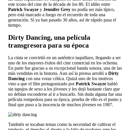
este icono del cine de la década de los 80. El idilio entre
Patrick Swayze
y
Jennifer Grey
no podía ser más típico,
pero está marcado a fuego en el recuerdo de toda una
generación. Sí ya han pasado 30 años, así de rápido pasa el
tiempo.
Dirty Dancing, una película
transgresora para su época
La cinta se convirtió en un auténtico taquillazo, llegando a ser
uno de los mayores éxitos del cine comercial en los ochenta.
En parte fue gracias a su excepcional banda sonora, una de las
más vendidas en la historia. Aun así la prensa arrolló a
Dirty
Dancing
con una voraz crítica. Quizá uno de los motivos
vino a que el film protagonizado por
Patrick Swayze
habló
sin tapujos de sexo a los jóvenes y les dejó bastante claro que
no debían esconderse al ir a buscarlo. Sin duda alguna fue una
película rompedora para su época, prueba de ello es el punto y
final que puso a la inocencia de muchos jóvenes en 1987.
También se tocaban temas como la necesidad de cultivar el
intelecto, el derecho al aborto o la falta de madurez ante los