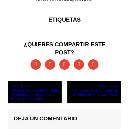
ETIQUETAS
¿QUIERES COMPARTIR ESTE
POST?
ANTERIOR
SIGUIENTE
Sinopsis de Glass de M. Night
Pedro Pascal se convierte en
Shyamalan, la secuela de El
el villano de ‘The Equilizer 2’
Protegido y Múltiple
DEJA UN COMENTARIO