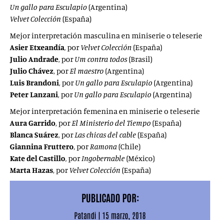
Un gallo para Esculapio
(Argentina)
Velvet Colección
(España)
Mejor interpretación masculina en miniserie o teleserie
Asier Etxeandía
, por
Velvet Colección
(España)
Julio Andrade
, por
Um contra todos
(Brasil)
Julio Chávez
, por
El maestro
(Argentina)
Luis Brandoni
, por
Un gallo para Esculapio
(Argentina)
Peter Lanzani
, por
Un gallo para Esculapio
(Argentina)
Mejor interpretación femenina en miniserie o teleserie
Aura Garrido
, por
El Ministerio del Tiempo
(España)
Blanca Suárez
, por
Las chicas del cable
(España)
Giannina Fruttero
, por
Ramona
(Chile)
Kate del Castillo
, por
Ingobernable
(México)
Marta Hazas
, por
Velvet Colección
(España)
PUBLICADO POR:
Patandi
|
15 marzo, 2018