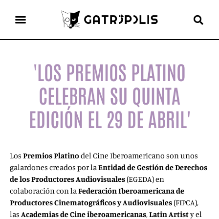
el gato escritor
ver más
'LOS PREMIOS PLATINO
CELEBRAN SU QUINTA
EDICIÓN EL 29 DE ABRIL'
Los
Premios Platino
del Cine Iberoamericano son unos
galardones creados por la
Entidad de Gestión de Derechos
de los Productores Audiovisuales
(EGEDA) en
colaboración con la
Federación Iberoamericana de
Productores Cinematográficos
y Audiovisuales
(FIPCA),
las
Academias de Cine iberoamericanas
,
Latin Artist
y el