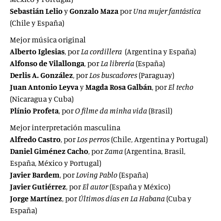
Sebastián Lelio
y
Gonzalo Maza
por
Una mujer fantástica
(Chile y España)
Mejor música original
Alberto Iglesias
, por
La cordillera
(Argentina y España)
Alfonso de Vilallonga
, por
La librería
(España)
Derlis A. González
, por
Los buscadores
(Paraguay)
Juan Antonio Leyva
y
Magda Rosa Galbán
, por
El techo
(Nicaragua y Cuba)
Plínio Profeta
, por
O filme da minha vida
(Brasil)
Mejor interpretación masculina
Alfredo Castro
, por
Los perros
(Chile, Argentina y Portugal)
Daniel Giménez Cacho
, por
Zama
(Argentina, Brasil,
España, México y Portugal)
Javier Bardem
, por
Loving Pablo
(España)
Javier Gutiérrez
, por
El autor
(España y México)
Jorge Martínez
, por
Últimos días en La Habana
(Cuba y
España)