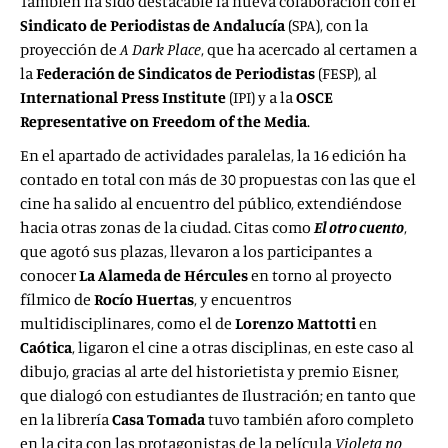
También ha sido destacable la nueva colaboración con el
Sindicato de Periodistas de Andalucía
(SPA), con la
proyección de
A Dark Place
, que ha acercado al certamen a
la
Federación de Sindicatos de Periodistas
(FESP), al
International Press Institute
(IPI) y a la
OSCE
Representative on Freedom of the Media
.
En el apartado de actividades paralelas, la 16 edición ha
contado en total con más de 30 propuestas con las que el
cine ha salido al encuentro del público, extendiéndose
hacia otras zonas de la ciudad. Citas como
El otro cuento
,
que agotó sus plazas, llevaron a los participantes a
conocer
La Alameda de Hércules
en torno al proyecto
fílmico de
Rocío Huertas
, y encuentros
multidisciplinares, como el de
Lorenzo Mattotti
en
Caótica
, ligaron el cine a otras disciplinas, en este caso al
dibujo, gracias al arte del historietista y premio Eisner,
que dialogó con estudiantes de Ilustración; en tanto que
en la librería
Casa
Tomada
tuvo también aforo completo
en la cita con las protagonistas de la película
Violeta no