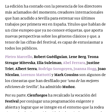
La edición ha contado con la presencia de los directores
más aclamados del momento, creadores internacionales
que han acudido a Sevilla para estrenar sus últimos
trabajos por primera vez en España. Títulos que hablan de
un cine europeo que ya no conoce etiquetas, que aporta
nuevas perspectivas sobre los géneros clásicos y que, a
tenor de las cifras del festival, es capaz de entusiasmar a
todos los públicos.
Pietro Marcello
,
Robert Guédiguian
,
Lene Berg
,
Teona
Strugar Mitevska
,
Elia Suleiman
,
Abel
Ferrara
,
Justine
Triet
,
Albert Serra
,
Rodrigo
Sorogoyen
,
Joanna Hogg
,
Joao
Nicolau
,
Lorenzo Mattotti
y
Mark Cousins
son algunos de
los cineastas que han desfilado por
“una de las mejores
ediciones de Sevilla”
, ha admitido
Muñoz
.
Por su parte,
Cienfuegos
ha recalcado la vocación del
Festival
por conjugar una programación exigente y
abierta y lograr que se integre en el entorno que la rodea