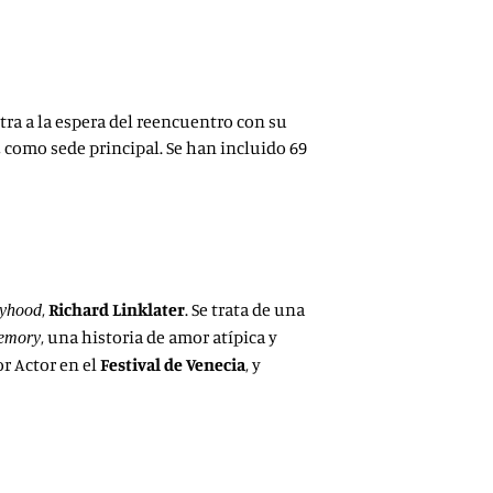
va edición del 18 al 26 de este mes de abril en los Cines
tra a la espera del reencuentro con su
, como sede principal. Se han incluido 69
,
Richard Linklater
. Se trata de una
yhood
, una historia de amor atípica y
emory
r Actor en el
Festival de Venecia
, y