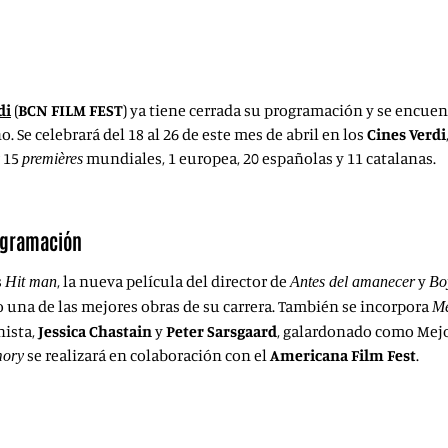
BCN Film Fest celebrará su octa
Verdi, como sede principal.
di
(
BCN FILM FEST
) ya tiene cerrada su programación y se encuen
o. Se celebrará del 18 al 26 de este mes de abril en los
Cines Verdi
r 15
mundiales, 1 europea, 20 españolas y 11 catalanas.
premières
rogramación
s
, la nueva película del director de
y
Hit man
Antes del amanecer
Bo
una de las mejores obras de su carrera. También se incorpora
M
nista,
Jessica Chastain
y
Peter Sarsgaard
, galardonado como Mejo
se realizará en colaboración con el
Americana Film Fest
.
ory