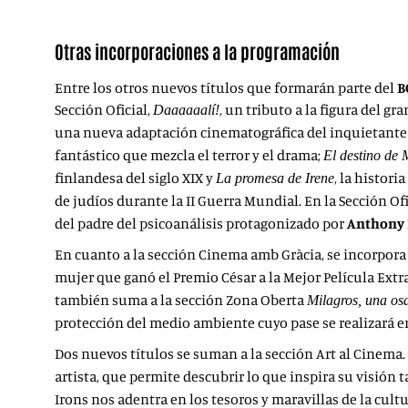
Otras incorporaciones a la programación
Entre los otros nuevos títulos que formarán parte del
B
Sección Oficial,
, un tributo a la figura del g
Daaaaaalí!
una nueva adaptación cinematográfica del inquietante 
fantástico que mezcla el terror y el drama;
El destino de
finlandesa del siglo XIX y
, la histori
La promesa de Irene
de judíos durante la II Guerra Mundial. En la Sección O
del padre del psicoanálisis protagonizado por
Anthony
En cuanto a la sección Cinema amb Gràcia, se incorpor
mujer que ganó el Premio César a la Mejor Película Extr
también suma a la sección Zona Oberta
Milagros, una os
protección del medio ambiente cuyo pase se realizará 
Dos nuevos títulos se suman a la sección Art al Cinema. S
artista, que permite descubrir lo que inspira su visión t
Irons nos adentra en los tesoros y maravillas de la cul