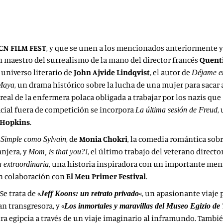
CN FILM FEST
, y que se unen a los mencionados anteriormente y 
ran maestro del surrealismo de la mano del director francés
Quent
universo literario de
John Ajvide Lindqvist
, el autor de
Déjame e
, un drama histórico sobre la lucha de una mujer para sacar 
 Maya
a real de la enfermera polaca obligada a trabajar por los nazis que
ficial fuera de competición se incorpora
,
La última sesión de Freud
 Hopkins
.
a
, de
Monia Chokri
, la comedia romántica sobr
Simple como Sylvain
anjera, y
, el último trabajo del veterano direct
Mom, is that you?!
, una historia inspiradora con un importante mens
a extraordinaria
en colaboración con
El Meu Primer Festival
.
e trata de «
«, un apasionante viaje 
Jeff Koons: un retrato privado
an transgresora, y «
Los inmortales y maravillas del Museo Egizio de
tura egipcia a través de un viaje imaginario al inframundo. Tambi