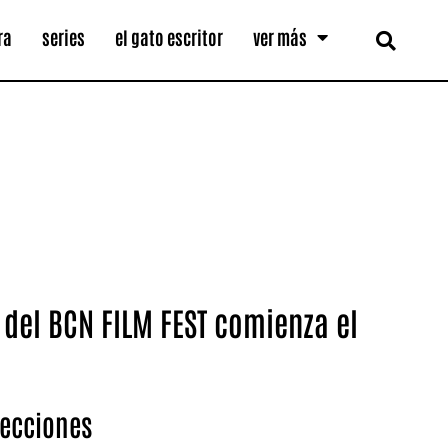
ra
series
el gato escritor
ver más
 del BCN FILM FEST comienza el
secciones