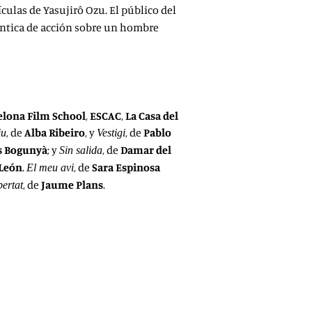
culas de Yasujirô Ozu. El público del
ántica de acción sobre un hombre
elona Film School
,
ESCAC
,
La Casa del
, de
Alba Ribeiro
, y
, de
Pablo
iu
Vestigi
s Bogunyà
; y
, de
Damar del
Sin salida
 León
.
, de
Sara Espinosa
El meu avi
, de
Jaume Plans
.
bertat