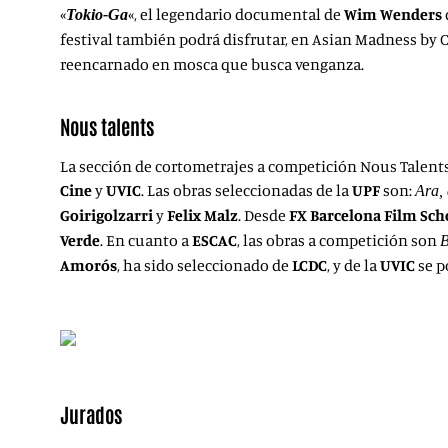
«
«, el legendario documental de
Wim Wenders
Tokio-Ga
festival también podrá disfrutar, en Asian Madness by C
reencarnado en mosca que busca venganza.
Nous talents
La sección de cortometrajes a competición Nous Talents 
Cine
y
UVIC
. Las obras seleccionadas de la
UPF
son:
Ara,
Goirigolzarri
y
Felix Malz
. Desde
FX Barcelona Film Sch
Verde
. En cuanto a
ESCAC
, las obras a competición son
B
Amorós
, ha sido seleccionado de
LCDC
, y de la
UVIC
se p
Jurados