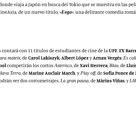
donde viaja a Japón en busca del Tokio que se muestra en las pelí
ineAsia, de un nuevo título, «
«, una delirante comedia rom
Eega
contará con 11 títulos de estudiantes de cine de la
UPF
,
FX Barc
, de
Carol Lakiszyk
,
Albert López
y
Arnau Vergés
;
 ara mateix
Es cal
ool
competirán los cortos
, de
Xavi Herrera
;
, de
Lluí
Asterisco
Blau
, de
Marine Auclair March
, y
, de
Sofía Ponce de
lava Terra
Play off
odrán ver dos cortometrajes,
, de
Màrius Viñas
, y
La gran pausa
Lli