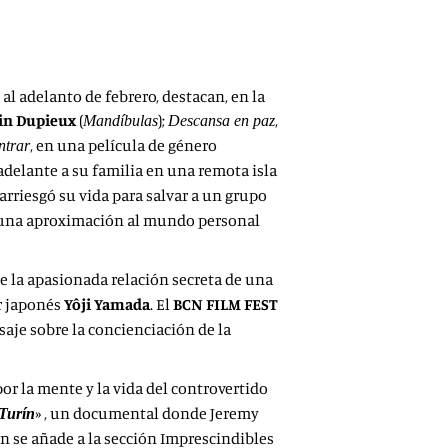
al adelanto de febrero, destacan, en la
in Dupieux
(
);
,
Mandíbulas
Descansa en paz
, en una película de género
ntrar
adelante a su familia en una remota isla
 arriesgó su vida para salvar a un grupo
 una aproximación al mundo personal
e la apasionada relación secreta de una
or japonés
Yôji Yamada
. El
BCN FILM FEST
aje sobre la concienciación de la
por la mente y la vida del controvertido
» , un documental donde Jeremy
 Turín
én se añade a la sección Imprescindibles