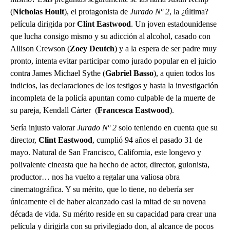
(
Nicholas Hoult
), el protagonista de
Jurado Nº 2
, la ¿última?
película dirigida por
Clint Eastwood
. Un joven estadounidense
que lucha consigo mismo y su adicción al alcohol, casado con
Allison Crewson (
Zoey Deutch
) y a la espera de ser padre muy
pronto, intenta evitar participar como jurado popular en el juicio
contra
James Michael Sythe (
Gabriel Basso
), a quien todos los
indicios, las declaraciones de los testigos y hasta la investigación
incompleta de la policía apuntan como culpable de la muerte de
su pareja, Kendall Cárter (
Francesca Eastwood
).
Sería injusto valorar
Jurado Nº 2
solo teniendo en cuenta que su
director,
Clint Eastwood
, cumplió 94 años el pasado 31 de
mayo. Natural de San Francisco, California, este longevo y
polivalente cineasta que ha hecho de actor, director, guionista,
productor… nos ha vuelto a regalar una valiosa obra
cinematográfica. Y su mérito, que lo tiene, no debería ser
únicamente el de haber alcanzado casi la mitad de su novena
década de vida. Su mérito reside en su capacidad para crear una
película y dirigirla con su privilegiado don, al alcance de pocos