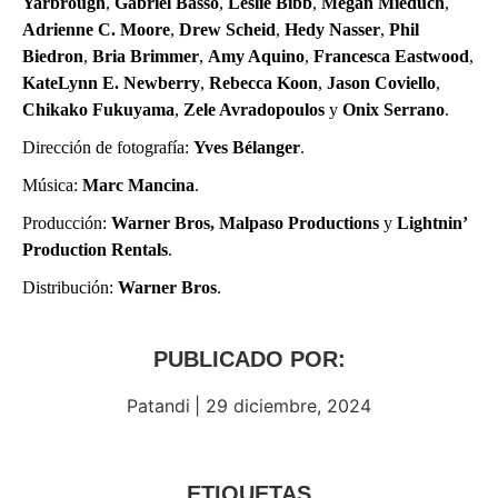
Yarbrough
,
Gabriel Basso
,
Leslie Bibb
,
Megan Mieduch
,
Adrienne C. Moore
,
Drew Scheid
,
Hedy Nasser
,
Phil
Biedron
,
Bria Brimmer
,
Amy Aquino
,
Francesca Eastwood
,
KateLynn E. Newberry
,
Rebecca Koon
,
Jason Coviello
,
Chikako Fukuyama
,
Zele Avradopoulos
y
Onix Serrano
.
Dirección de fotografía:
Yves Bélanger
.
Música:
Marc Mancina
.
Producción:
Warner Bros
,
Malpaso Productions
y
Lightnin’
Production Rentals
.
Distribución:
Warner Bros
.
PUBLICADO POR:
Patandi
|
29 diciembre, 2024
ETIQUETAS