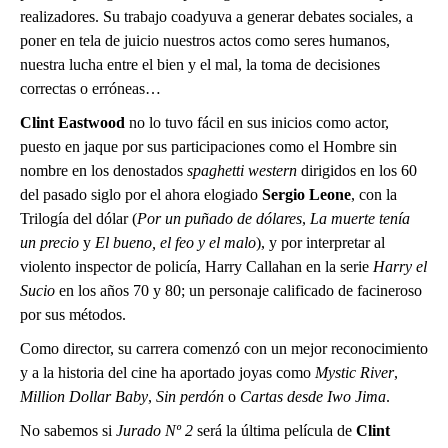
realizadores. Su trabajo coadyuva a generar debates sociales, a
poner en tela de juicio nuestros actos como seres humanos,
nuestra lucha entre el bien y el mal, la toma de decisiones
correctas o erróneas…
Clint Eastwood
no lo tuvo fácil en sus inicios como actor,
puesto en jaque por sus participaciones como el Hombre sin
nombre en los denostados
spaghetti western
dirigidos en los 60
del pasado siglo por el ahora elogiado
Sergio Leone
, con la
Trilogía del dólar (
Por un puñado de dólares
,
La muerte tenía
un precio
y
El bueno, el feo y el malo
), y por interpretar al
violento inspector de policía, Harry Callahan en la
serie
Harry el
Sucio
en los años 70 y 80; un personaje calificado de facineroso
por sus métodos.
Como director, su carrera comenzó con un mejor reconocimiento
y a la historia del cine ha aportado joyas como
Mystic River
,
Million Dollar Baby
,
Sin perdón
o
Cartas desde Iwo Jima
.
No sabemos si
Jurado Nº 2
será la última película de
Clint