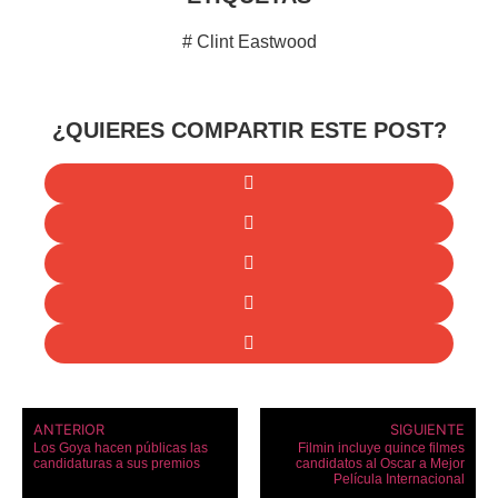
#
Clint Eastwood
¿QUIERES COMPARTIR ESTE POST?
ANTERIOR
SIGUIENTE
Los Goya hacen públicas las
Filmin incluye quince filmes
candidaturas a sus premios
candidatos al Oscar a Mejor
Película Internacional