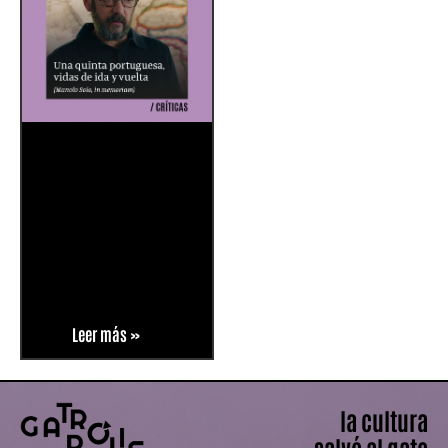
Leer más »
la cultura
salvó al gato