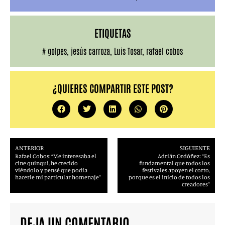
ETIQUETAS
#
golpes
,
jesús carroza
,
Luis Tosar
,
rafael cobos
¿QUIERES COMPARTIR ESTE POST?
ANTERIOR
SIGUIENTE
Rafael Cobos: “Me interesaba el
Adrián Ordóñez: “Es
cine quinqui, he crecido
fundamental que todos los
viéndolo y pensé que podía
festivales apoyen el corto,
hacerle mi particular homenaje”
porque es el inicio de todos los
creadores”
DEJA UN COMENTARIO