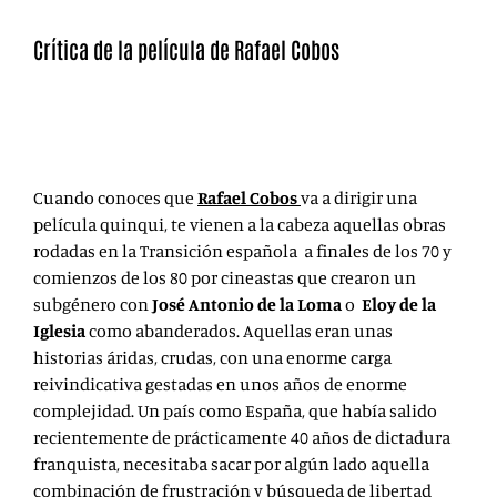
Crítica de la película de Rafael Cobos
Golpes, la ópera prima de Rafael Cobos, es una historia
que parte de la reivindicación. La de los que están
abajo, lógicamente.
Cuando conoces que
Rafael Cobos
va a dirigir una
película quinqui, te vienen a la cabeza aquellas obras
rodadas en la Transición española a finales de los 70 y
comienzos de los 80 por cineastas que crearon un
subgénero con
José Antonio de la Loma
o
Eloy
de la
Iglesia
como abanderados. Aquellas eran unas
historias áridas, crudas, con una enorme carga
reivindicativa gestadas en unos años de enorme
complejidad. Un país como España, que había salido
recientemente de prácticamente 40 años de dictadura
franquista, necesitaba sacar por algún lado aquella
combinación de frustración y búsqueda de libertad