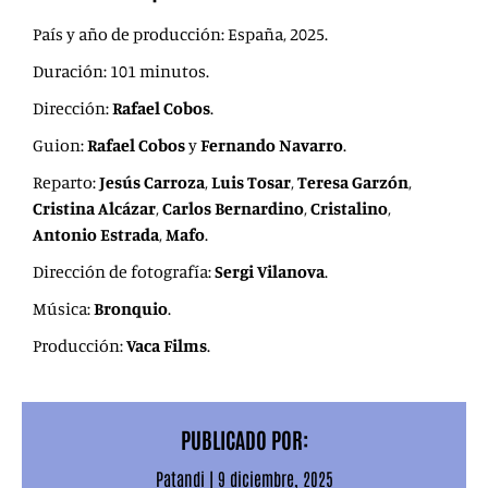
País y año de producción: España, 2025.
Duración: 101 minutos.
Dirección:
Rafael Cobos
.
Guion:
Rafael Cobos
y
Fernando Navarro
.
Reparto:
Jesús Carroza
,
Luis Tosar
,
Teresa Garzón
,
Cristina Alcázar
,
Carlos Bernardino
,
Cristalino
,
Antonio Estrada
,
Mafo
.
Dirección de fotografía:
Sergi Vilanova
.
Música:
Bronquio
.
Producción:
Vaca Films
.
PUBLICADO POR:
Patandi
|
9 diciembre, 2025