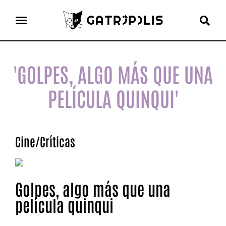
el gato escritor
ver más
'GOLPES, ALGO MÁS QUE UNA
PELÍCULA QUINQUI'
Cine
/
Críticas
Golpes, algo más que una
película quinqui