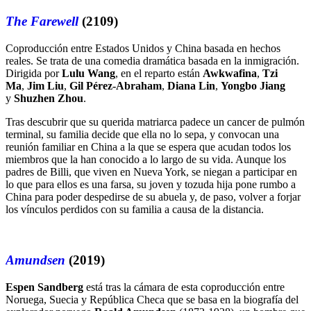
The Farewell
(2109)
Coproducción entre Estados Unidos y China basada en hechos
reales. Se trata de una comedia dramática basada en la inmigración.
Dirigida por
Lulu Wang
, en el reparto están
Awkwafina
,
Tzi
Ma
,
Jim Liu
,
Gil Pérez-Abraham
,
Diana Lin
,
Yongbo Jiang
y
Shuzhen Zhou
.
Tras descubrir que su querida matriarca padece un cancer de pulmón
terminal, su familia decide que ella no lo sepa, y convocan una
reunión familiar en China a la que se espera que acudan todos los
miembros que la han conocido a lo largo de su vida. Aunque los
padres de Billi, que viven en Nueva York, se niegan a participar en
lo que para ellos es una farsa, su joven y tozuda hija pone rumbo a
China para poder despedirse de su abuela y, de paso, volver a forjar
los vínculos perdidos con su familia a causa de la distancia.
Amundsen
(2019)
Espen Sandberg
está tras la cámara de esta coproducción entre
Noruega, Suecia y República Checa que se basa en la biografía del