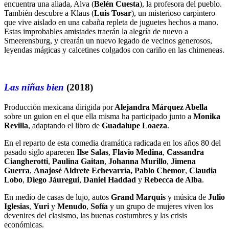
encuentra una aliada, Alva (
Belén Cuesta
), la profesora del pueblo.
También descubre a Klaus (
Luis Tosar
), un misterioso carpintero
que vive aislado en una cabaña repleta de juguetes hechos a mano.
Estas improbables amistades traerán la alegría de nuevo a
Smeerensburg, y crearán un nuevo legado de vecinos generosos,
leyendas mágicas y calcetines colgados con cariño en las chimeneas.
Las niñas bien
(2018)
Producción mexicana dirigida por
Alejandra Márquez Abella
sobre un guion
en el que ella misma ha participado junto a
Monika
Revilla
, adaptando el libro de
Guadalupe Loaeza
.
En el reparto de esta comedia dramática radicada en los años 80 del
pasado siglo aparecen
Ilse Salas
,
Flavio Medina
,
Cassandra
Ciangherotti
,
Paulina Gaitan
,
Johanna Murillo
,
Jimena
Guerra
,
Anajosé Aldrete Echevarría, Pablo Chemor
,
Claudia
Lobo
,
Diego Jáuregui
,
Daniel Haddad
y
Rebecca de Alba
.
En medio de casas de lujo, autos
Grand Marquis
y música de
Julio
Iglesias
,
Yuri
y
Menudo
,
Sofía
y un grupo de mujeres viven los
devenires del clasismo, las buenas costumbres y las crisis
económicas.