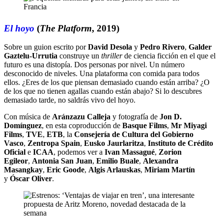
El hoyo
(
The Platform
, 2019)
Sobre un guion escrito por
David Desola
y
Pedro Rivero
,
Galder
Gaztelu-Urrutia
construye un
thriller
de ciencia ficción en el que el
futuro es una distopía. Dos personas por nivel. Un número
desconocido de niveles. Una plataforma con comida para todos
ellos. ¿Eres de los que piensan demasiado cuando están arriba? ¿O
de los que no tienen agallas cuando están abajo? Si lo descubres
demasiado tarde, no saldrás vivo del hoyo.
Con música de
Aránzazu Calleja
y fotografía de
Jon D.
Domínguez
, en esta coproducción de
Basque Films
,
Mr Miyagi
Films
,
TVE
,
ETB
, la
Consejería de Cultura del Gobierno
Vasco
,
Zentropa Spain
,
Eusko Jaurlaritza
,
Instituto de Crédito
Oficial
e
ICAA
, podemos ver a
Ivan Massagué
,
Zorion
Egileor
,
Antonia San Juan
,
Emilio Buale
,
Alexandra
Masangkay
,
Eric Goode
,
Algis Arlauskas
,
Miriam Martín
y
Óscar Oliver
.