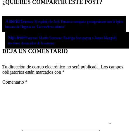
¿QUIERES COMPARTIR ESTE POST?
Anterior
Estrenos: El espíritu de Jack Torrance comparte protagonismo con la épica
historia de Higinio en ‘La trinchera infinita’
Siguiente
Estrenos: Martin Scorsese, Rodrigo Sorogoyen o James Mangold,
nombres destacados de la semana
DEJA UN COMENTARIO
Tu dirección de correo electrónico no será publicada.
Los campos
obligatorios están marcados con
*
Comentario
*