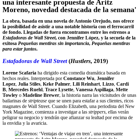
una interesante propuesta de Aritz
Moreno, novedad destacada de la semana'
La obra, basada en una novela de Antonio Orejudo, nos ofrece
la posibilidad de asistir a una notable historia con el ferrocarril
de fondo. Llegadas de fuera encontramos entre los estrenos a
Estafadoras de Wall Street
, con Jennifer López, y la secuela de la
exitosa
Pequeñas mentiras sin importancia
,
Pequeñas mentiras
para estar juntos
.
Estafadoras de Wall Street
(
Hustlers
, 2019)
Lorene Scafaria
ha dirigido esta comedia dramática basada en
hechos reales. Interpretada por
Constance Wu
,
Jennifer
Lopez
,
Julia Stiles
,
Keke Palmer
,
Lili Reinhart
,
Lizzo
,
Cardi
B
,
Mercedes Ruehl
,
Trace Lysette
,
Vanessa Aspillaga
,
Mette
Towley
o
Madeline Brewer
, la historia
narra las vicisitudes de unas
bailarinas de
striptease
que se unen para estafar a sus clientes, ricos
magnates de Wall Street. Cuando Elizabeth, una periodista del New
York Magazine, comienza a investigar a las
strippers
, ellas verán
peligrar su negocio y tendrán que afianzar su lealtad por encima de
la envidia y la avaricia.