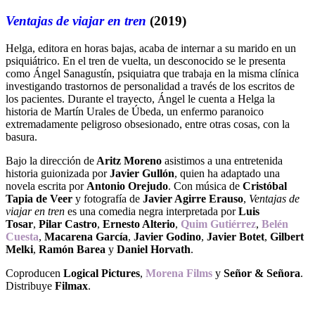
Ventajas de viajar en tren
(2019)
Helga, editora en horas bajas, acaba de internar a su marido en un
psiquiátrico. En el tren de vuelta, un desconocido se le presenta
como Ángel Sanagustín, psiquiatra que trabaja en la misma clínica
investigando trastornos de personalidad a través de los escritos de
los pacientes. Durante el trayecto, Ángel le cuenta a Helga la
historia de Martín Urales de Úbeda, un enfermo paranoico
extremadamente peligroso obsesionado, entre otras cosas, con la
basura.
Bajo la dirección de
Aritz Moreno
asistimos a una entretenida
historia guionizada por
Javier Gullón
, quien ha adaptado una
novela escrita por
Antonio Orejudo
. Con música de
Cristóbal
Tapia de Veer
y fotografía de
Javier Agirre Erauso
,
Ventajas de
viajar en tren
es una comedia negra interpretada por
Luis
Tosar
,
Pilar Castro
,
Ernesto Alterio
,
Quim Gutiérrez
,
Belén
Cuesta
,
Macarena García
,
Javier Godino
,
Javier Botet
,
Gilbert
Melki
,
Ramón Barea
y
Daniel Horvath
.
Coproducen
Logical Pictures
,
Morena Films
y
Señor & Señora
.
Distribuye
Filmax
.