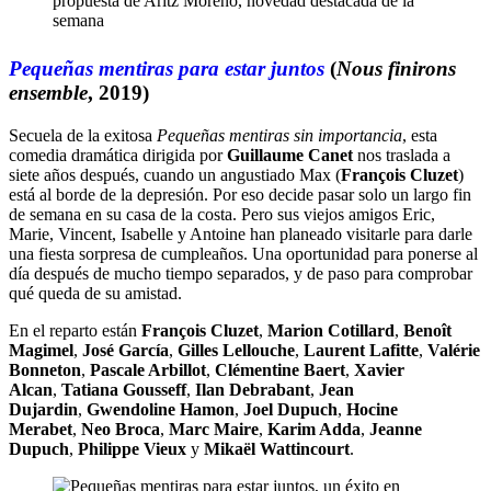
Pequeñas mentiras para estar juntos
(
Nous finirons
ensemble
, 2019)
Secuela de la exitosa
Pequeñas mentiras sin importancia
, esta
comedia dramática dirigida por
Guillaume Canet
nos traslada a
siete años después, cuando un angustiado Max (
François Cluzet
)
está al borde de la depresión. Por eso decide pasar solo un largo fin
de semana en su casa de la costa. Pero sus viejos amigos Eric,
Marie, Vincent, Isabelle y Antoine han planeado visitarle para darle
una fiesta sorpresa de cumpleaños. Una oportunidad para ponerse al
día después de mucho tiempo separados, y de paso para comprobar
qué queda de su amistad.
En el reparto están
François Cluzet
,
Marion Cotillard
,
Benoît
Magimel
,
José García
,
Gilles Lellouche
,
Laurent Lafitte
,
Valérie
Bonneton
,
Pascale Arbillot
,
Clémentine Baert
,
Xavier
Alcan
,
Tatiana Gousseff
,
Ilan Debrabant
,
Jean
Dujardin
,
Gwendoline Hamon
,
Joel Dupuch
,
Hocine
Merabet
,
Neo Broca
,
Marc Maire
,
Karim Adda
,
Jeanne
Dupuch
,
Philippe Vieux
y
Mikaël Wattincourt
.