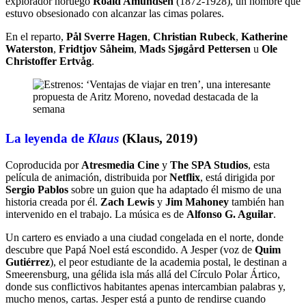
explorador noruego
Roald Amundsen
(1872-1928), un hombre que
estuvo obsesionado con alcanzar las cimas polares.
En el reparto,
Pål Sverre Hagen
,
Christian Rubeck
,
Katherine
Waterston
,
Fridtjov Såheim
,
Mads Sjøgård Pettersen
u
Ole
Christoffer Ertvåg
.
La leyenda de
Klaus
(Klaus, 2019)
Coproducida por
Atresmedia Cine
y
The SPA Studios
, esta
película de animación, distribuida por
Netflix
, está dirigida por
Sergio Pablos
sobre un guion que ha adaptado él mismo
de una
historia creada por él.
Zach Lewis
y
Jim Mahoney
también han
intervenido en el trabajo. La música es de
Alfonso G. Aguilar
.
Un cartero es enviado a una ciudad congelada en el norte, donde
descubre que Papá Noel está escondido. A Jesper (voz de
Quim
Gutiérrez
), el peor estudiante de la academia postal, le destinan a
Smeerensburg, una gélida isla más allá del Círculo Polar Ártico,
donde sus conflictivos habitantes apenas intercambian palabras y,
mucho menos, cartas. Jesper está a punto de rendirse cuando