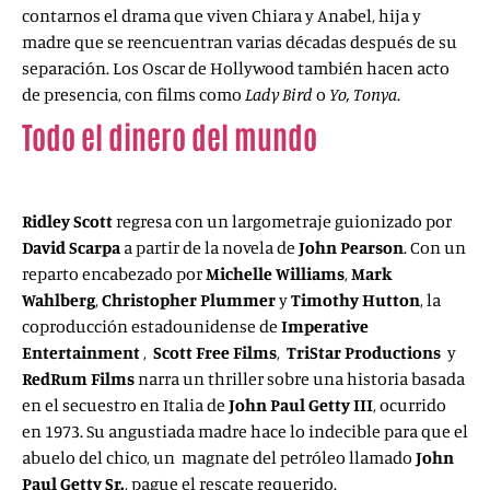
contarnos el drama que viven Chiara y Anabel, hija y
madre que se reencuentran varias décadas después de su
separación. Los Oscar de Hollywood también hacen acto
de presencia, con films como
Lady Bird
o
Yo, Tonya
.
Todo el dinero del mundo
(All the
money in the world, 2017)
Ridley Scott
regresa con un largometraje guionizado por
David Scarpa
a partir de la novela de
John Pearson
. Con un
reparto encabezado por
Michelle Williams
,
Mark
Wahlberg
,
Christopher Plummer
y
Timothy Hutton
, la
coproducción estadounidense de
Imperative
Entertainment
,
Scott Free Films
,
TriStar Productions
y
RedRum Films
narra un thriller sobre una historia basada
en el secuestro en Italia de
John Paul Getty III
, ocurrido
en 1973. Su angustiada madre hace lo indecible para que el
abuelo del chico, un magnate del petróleo llamado
John
Paul Getty Sr.
, pague el rescate requerido.