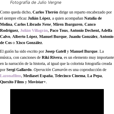
Fotografía de Julio Vergne
Como queda dicho,
Carlos Therón
dirige un reparto encabezado por
el siempre eficaz
Julián López
, a quien acompañan
Natalia de
Molina
,
Carlos Librado
Nene
,
Miren Ibarguren
,
Canco
Rodríguez
,
Julián Villagrán
,
Paco Tous
,
Antonio Dechent, Adelfa
Calvo
,
Alberto López
,
Manuel Burque
,
Juanlu González
,
Antonio
de Cos
o
Xisco González
.
El guión ha sido escrito por
Josep Gatell
y
Manuel Burque
. La
música, con canciones de
Riki Rivera
, es un elemento muy importante
en la narración de la historia, al igual que la colorista fotografía creada
por
Sergi Gallardo
.
Operación Camarón
es una coproducción de
Lazonafilms
,
Mediaset España
,
Telecinco Cinema
,
La Pepa
,
Quexito Films
y
Movistar+
.