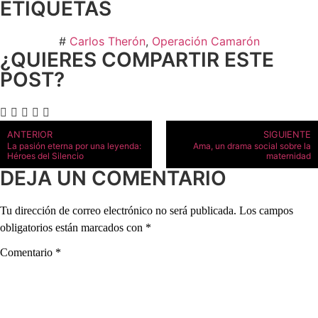
ETIQUETAS
#
Carlos Therón
,
Operación Camarón
¿QUIERES COMPARTIR ESTE
POST?
ANTERIOR
SIGUIENTE
La pasión eterna por una leyenda:
Ama, un drama social sobre la
Héroes del Silencio
maternidad
DEJA UN COMENTARIO
Tu dirección de correo electrónico no será publicada.
Los campos
obligatorios están marcados con
*
Comentario
*