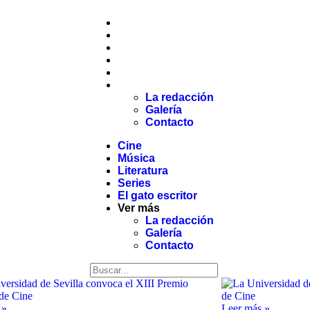
Cine
Música
Literatura
Series
El gato escritor
Ver más
La redacción
Galería
Contacto
Cine
Música
Literatura
Series
El gato escritor
Ver más
La redacción
Galería
Contacto
 »
Leer más »