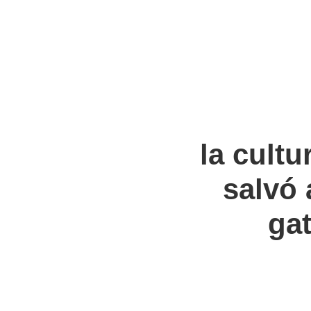
la cultu
salvó 
ga