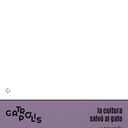
Leer más »
la cultura
salvó al gato