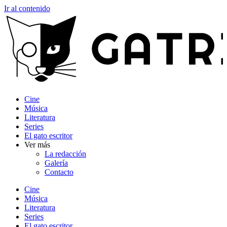
Ir al contenido
Cine
Música
Literatura
Series
El gato escritor
Ver más
La redacción
Galería
Contacto
Cine
Música
Literatura
Series
El gato escritor