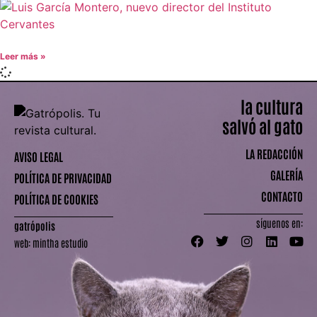
Leer más »
la cultura
salvó al gato
LA REDACCIÓN
AVISO LEGAL
GALERÍA
POLÍTICA DE PRIVACIDAD
CONTACTO
POLÍTICA DE COOKIES
síguenos en:
gatrópolis
web:
mintha estudio