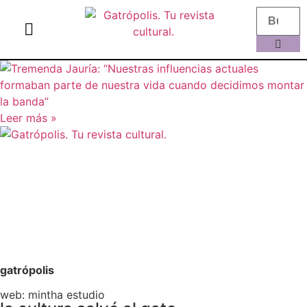
el gato escritor
ver más
Leer más »
Aviso legal
Política de Privacidad
Política de Cookies
gatrópolis
web:
mintha estudio