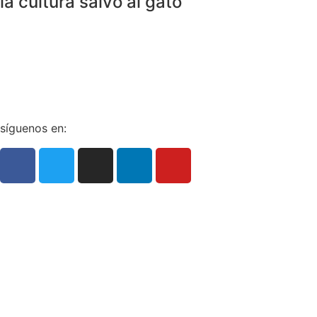
la cultura salvó al gato
La redacción
Galería
Contacto
síguenos en: