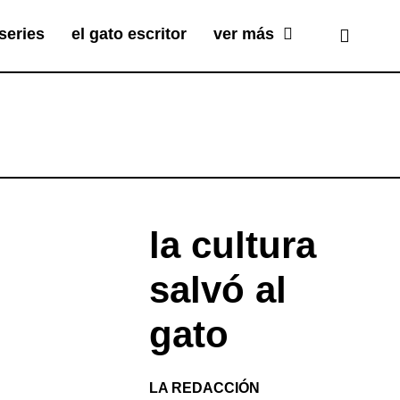
series
el gato escritor
ver más
la cultura
salvó al
gato
LA REDACCIÓN