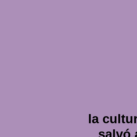
la cultu
salvó 