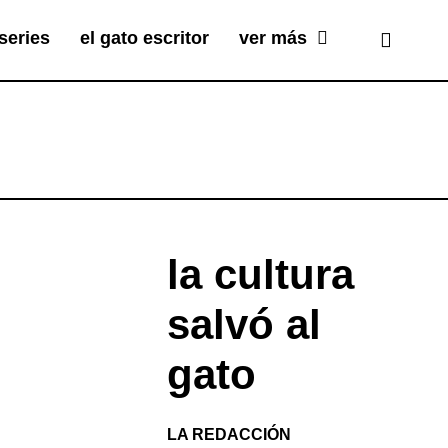
series
el gato escritor
ver más
la cultura
salvó al
gato
LA REDACCIÓN