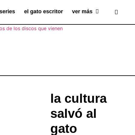
series
el gato escritor
ver más
la cultura
salvó al
gato