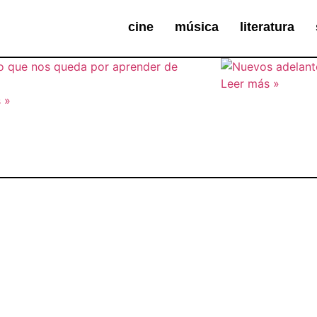
cine
música
literatura
Leer más »
 »