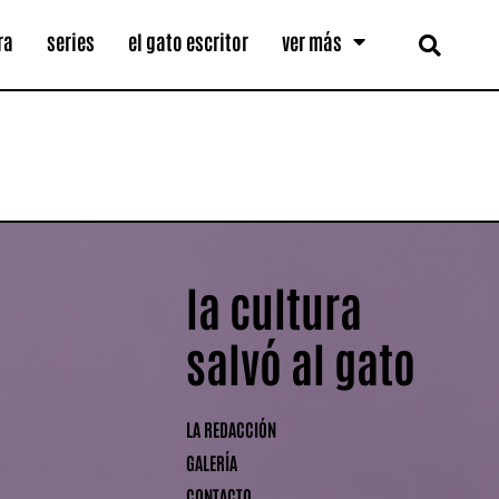
ra
series
el gato escritor
ver más
la cultura
salvó al gato
LA REDACCIÓN
GALERÍA
CONTACTO