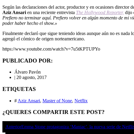
Según las declaraciones del actor, productor y en ocasiones director d
Aziz Ansari
en una reciente entrevista
The Hollywood Reporter,
dijo
Prefiero no terminar aquí.
Prefiero volver en algún momento de mi vi
poder haber hecho el show.»
Finalmente declaró que sigue teniendo ideas aunque aún no es nada l
agregó el cómico de origen norteamericano.
https://www.youtube.com/watch?v=7u5tKPTUPYo
PUBLICADO POR:
Álvaro Pavón
|
20 agosto, 2017
ETIQUETAS
#
Aziz Ansari
,
Master of None
,
Netflix
¿QUIERES COMPARTIR ESTE POST?
Anterior
Emma Stone protagoniza ‘Maniac’, la nueva serie de Netfli