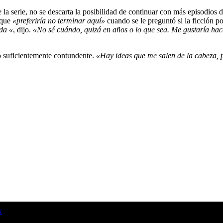
e la serie, no se descarta la posibilidad de continuar con más episodios 
 que
«preferiría no terminar aquí»
cuando se le preguntó si la ficción 
da «
, dijo.
«No sé cuándo, quizá en años o lo que sea. M
e gustaría hac
o suficientemente contundente.
«Hay ideas que me salen de la cabeza,
x