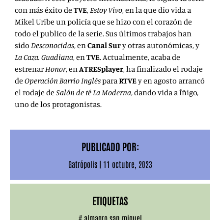
con más éxito de
TVE
,
Estoy Vivo
, en la que dio vida a
Mikel Uribe un policía que se hizo con el corazón de
todo el publico de la serie. Sus últimos trabajos han
sido
Desconocidas
, en
Canal Sur
y otras autonómicas, y
La Caza. Guadiana
, en
TVE
. Actualmente, acaba de
estrenar
Honor
, en
ATRESplayer
, ha finalizado el rodaje
de
Operación Barrio Inglés
para
RTVE
y en agosto arrancó
el rodaje de
Salón de té La Moderna
, dando vida a Íñigo,
uno de los protagonistas.
PUBLICADO POR:
Gatrópolis
|
11 octubre, 2023
ETIQUETAS
#
almagro san miguel