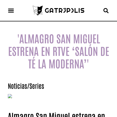
el gato escritor
ver más
'ALMAGRO SAN MIGUEL
ESTRENA EN RTVE ‘SALÓN DE
TÉ LA MODERNA’'
Noticias
/
Series
Almagro San Miguel estrena en