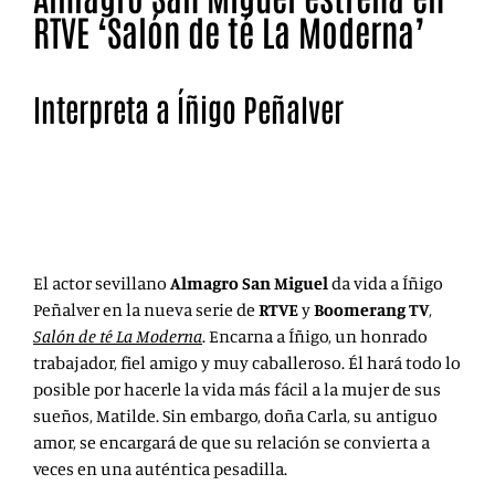
RTVE ‘Salón de té La Moderna’
Interpreta a Íñigo Peñalver
A Almagro San Miguel, le hemos podido ver
recientemente en Honor, y tiene pendiente de estreno
la serie Operación Barrio Inglés.
El actor sevillano
Almagro San Miguel
da vida a Íñigo
Peñalver en la nueva serie de
RTVE
y
Boomerang TV
,
Salón de té La Moderna
. Encarna a Íñigo,
un honrado
trabajador, fiel amigo y muy caballeroso. Él hará todo lo
posible por hacerle la vida más fácil a la mujer de sus
sueños, Matilde. Sin embargo, doña Carla, su antiguo
amor, se encargará de que su relación se convierta a
veces en una auténtica pesadilla.