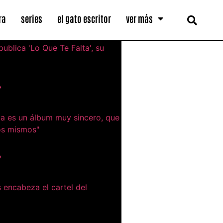
ra
series
el gato escritor
ver más
»
»