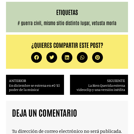
ETIQUETAS
#
guerra civil
,
mismo sitio distinto lugar
,
vetusta morla
¿QUIERES COMPARTIR ESTE POST?
ANTERIOR
SIGUIENTE
En diciembre se estrena en #0 ‘El
La Bien Querida estrena
poder de la música’
videoclip y una versión inédita
DEJA UN COMENTARIO
Tu dirección de correo electrónico no será publicada.