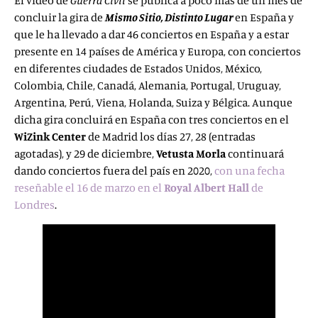
El vídeo de
Guerra Civil
se publica a poco más de un mes de
concluir la gira de
Mismo Sitio, Distinto Lugar
en España y
que le ha llevado a dar 46 conciertos en España y a estar
presente en 14 países de América y Europa, con conciertos
en diferentes ciudades de Estados Unidos, México,
Colombia, Chile, Canadá, Alemania, Portugal, Uruguay,
Argentina, Perú, Viena, Holanda, Suiza y Bélgica. Aunque
dicha gira concluirá en España con tres conciertos en el
WiZink Center
de Madrid los días 27, 28 (entradas
agotadas), y 29 de diciembre,
Vetusta Morla
continuará
dando conciertos fuera del país en 2020,
con una fecha
reseñable el 16 de marzo en el
Royal Albert Hall
de
Londres
.