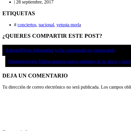
|
28 septiembre, 2017
ETIQUETAS
#
conciertos
,
nacional
,
vetusta morla
¿QUIERES COMPARTIR ESTE POST?
Anterior
Picnic Interestelar ya ha comenzado su cuenta atrás
Siguiente
Sergio Dalma anuncia nuevo adelanto de su disco y nove
DEJA UN COMENTARIO
Tu dirección de correo electrónico no será publicada.
Los campos obli