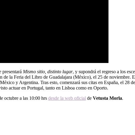
e presentará
Mismo sitio, distinto lugar
, y supondrá el regreso a los esc
 de la Feria del Libro de Guadalajara (México), el 25 de noviembre. El
, México y Argentina. Tras esto, comenzará sus citas en España, el 28 d
visto actuar en Portugal, tanto en Lisboa como en Oporto.
de octubre a las 10:00 hrs
desde la web oficial
de
Vetusta Morla
.