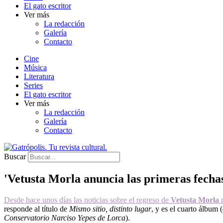
El gato escritor
Ver más
La redacción
Galería
Contacto
Cine
Música
Literatura
Series
El gato escritor
Ver más
La redacción
Galería
Contacto
Buscar
'Vetusta Morla anuncia las primeras fecha
Desde hace unos días las noticias sobre el regreso de
Vetusta Morla
n
responde al título de
Mismo sitio, distinto lugar
, y es el cuarto álbum 
Conservatorio Narciso Yepes de Lorca
).