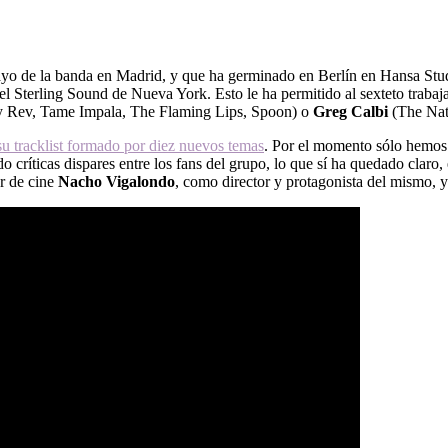
ayo de la banda en Madrid, y que ha germinado en Berlín en Hansa Stud
 el Sterling Sound de Nueva York. Esto le ha permitido al sexteto trabaj
 Rev, Tame Impala, The Flaming Lips, Spoon) o
Greg Calbi
(The Nati
su tracklist formado por diez nuevos temas
. Por el momento sólo hemo
o críticas dispares entre los fans del grupo, lo que sí ha quedado clar
or de cine
Nacho Vigalondo
, como director y protagonista del mismo, 