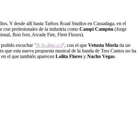
ios. Y desde allí hasta Tarbox Road Studios en Cassadaga, en el
ar con profesionales de la industria como
Campi Campón
(Jorge
onal, Bon Iver, Arcade Fire, Fleet Floxes).
s podido escuchar
‘
Te lo digo a ti
‘
, con el que
Vetusta Morla
da un
o, es que esta nueva propuesta musical de la banda de Tres Cantos no ha
y en el que también aparecen
Lolita Flores
y
Nacho Vegas
.