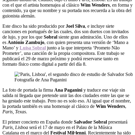
con el que el artista homenajea al clásico
Wim Wenders
, en forma y
contenido, ya que su nombre y su portada nos recuerda a la obra del
guionista alemán.
Este disco ha sido producido por
Joel Silva
, e incluye siete
canciones en portugués de las cuales, dos son duetos con invitados
de lujo, y por los que
Sobral
siente gran admiración. Uno de ellos
es
António Zambujo
, con
quien presenta una versión de ‘Mano a
Mano’ y
Luísa Sobral
junto a la que interpreta ‘Prometo Não
Prometer’, una canción de la propia compositora. Este trabajo se
publicará el 29 de marzo próximo y podrá reservarse tanto en
formato físico como digital a partir del día 8.
Fotografía de Ana Paganini
La foto de portada la firma
Ana Paganini
y traduce ese viaje sin
salida ni llegada que pretende unir las dos ciudades entre las que se
ha gestado este trabajo. Pero no es solo eso. Al igual que el nombre,
la portada también es una homenaje al clásico de
Wim Wenders
,
Paris, Texas
.
El primer concierto en España donde
Salvador Sobral
presentará
Paris, Lisboa
será el 17 de mayo en el Palau de la Música
Catalana en el marco del
Festival Mil·lenni
. Recientemente ha sido