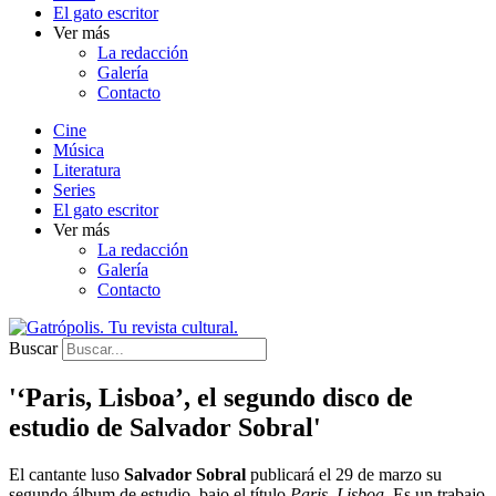
El gato escritor
Ver más
La redacción
Galería
Contacto
Cine
Música
Literatura
Series
El gato escritor
Ver más
La redacción
Galería
Contacto
Buscar
'‘Paris, Lisboa’, el segundo disco de
estudio de Salvador Sobral'
El cantante luso
Salvador Sobral
publicará el 29 de marzo su
segundo álbum de estudio, bajo el título
Paris, Lisboa
. Es un trabajo