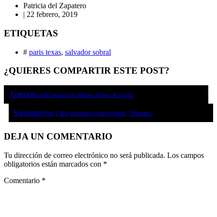
Patricia del Zapatero
|
22 febrero, 2019
ETIQUETAS
#
paris texas
,
salvador sobral
¿QUIERES COMPARTIR ESTE POST?
Anterior
Gotelé anuncia las últimas fechas de su gira
Siguiente
Ojete Calor presenta su nuevo single, ‘Mocatriz’
DEJA UN COMENTARIO
Tu dirección de correo electrónico no será publicada.
Los campos
obligatorios están marcados con
*
Comentario
*