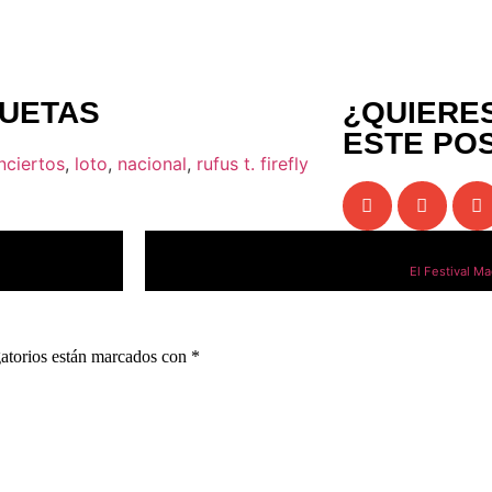
QUETAS
¿QUIERE
ESTE PO
nciertos
,
loto
,
nacional
,
rufus t. firefly
El Festival M
atorios están marcados con
*