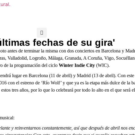
Cine
Música
Literatura
últimas fechas de su gira'
oto antes de terminar la misma con dos conciertos en Barcelona y Mad
ciras, Valladolid, Logroño, Málaga, Granada, A Coruña, Vigo, Socuélla
ro de la programación del ciclo
Winter Indie City
(WIC).
endrá lugar en Barcelona (11 de abril) y Madrid (13 de abril). Con este
 con el estreno de ‘Río Wolf’ y que ya es la etapa más dulce de la ba
estos tres años, por lo que lo celebrará por todo lo alto en el que será 
musical:
elante y reinventarnos constantemente, así que después de abril nos e