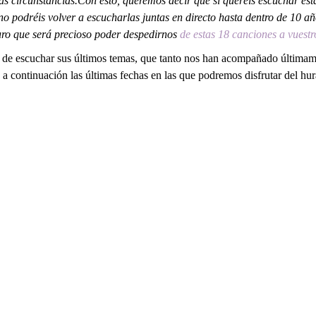
las circunstancias.Con esto, queremos decir que si queréis escuchar esta
o podréis volver a escucharlas juntas en directo hasta dentro de 10 
uro que será precioso poder despedirnos
de estas 18 canciones a vuestr
de escuchar sus últimos temas, que tanto nos han acompañado últimamen
a continuación las últimas fechas en las que podremos disfrutar del hu