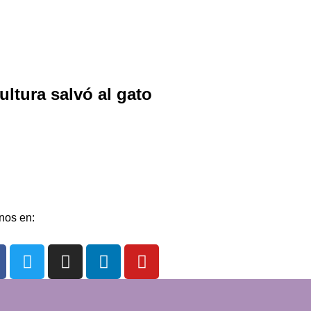
cultura salvó al gato
 redacción
lería
ntacto
nos en: