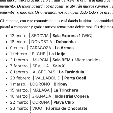
una nueva historia desde cero y tratar de volver a estar a la altura de 
momento. Después pasarán otras cosas, se abrirán nuevos caminos y n
remember o algo así. Os queremos, nos lo habéis dado todo y os aseg
Claramente, con este comunicado nos está dando la última oportunidad 
pasará a componer y grabar nuevos temas para deleitarnos. Os dejamos 
12 enero. | SEGOVIA |
Sala Expresa 1
(WIC)
18 enero. | DONOSTIA |
Dabadaba
9 enero. | ZARAGOZA |
La Armas
1 febrero. | ELCHE |
La Llotja
2 febrero. | MURCIA |
Sala REM
( Microsonidos)
7 febrero. | SEVILLA |
Sala X
8 febrero. | ALGECIRAS |
La Farándula
23 febrero. | VALLADOLID |
Porta Coeli
1 marzo. | LOGROÑO |
Biribay
15 marzo. | MÁLAGA |
La Trinchera
16 marzo | GRANADA |
Industrial Copera
22 marzo | CORUÑA |
Playa Club
23 marzo | VIGO |
Fábrica de Chocolate