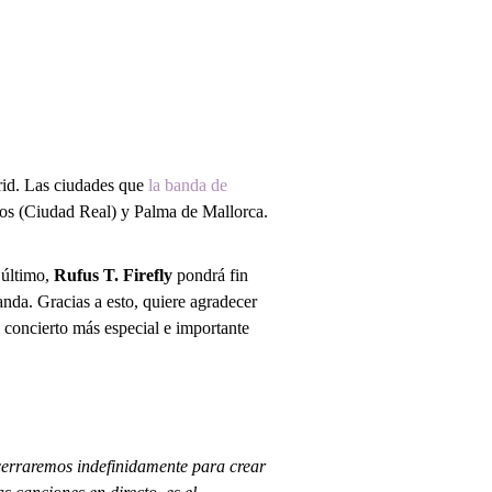
Series
El gato escritor
Ver más
rid. Las ciudades que
la banda de
nos (Ciudad Real) y Palma de Mallorca.
 último,
Rufus T. Firefly
pondrá fin
nda. Gracias a esto, quiere agradecer
el concierto más especial e importante
ncerraremos indefinidamente para crear