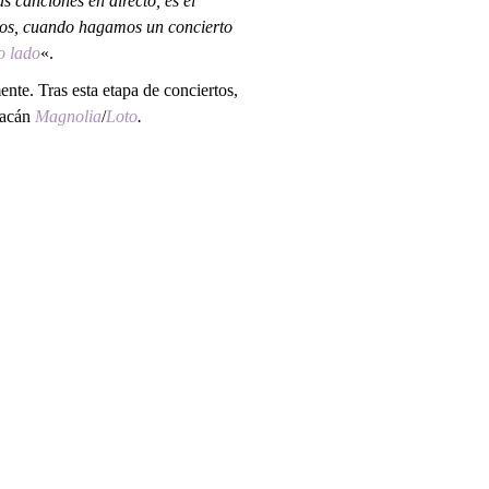
s canciones en directo, es el
años, cuando hagamos un concierto
o lado
«.
te. Tras esta etapa de conciertos,
racán
Magnolia
/
Loto
.