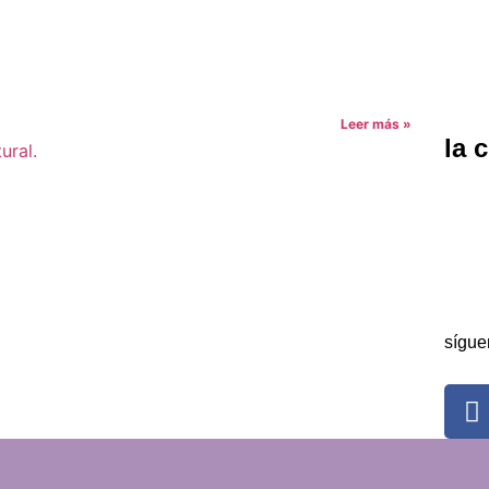
Leer más »
la 
La
Ga
Co
sígue