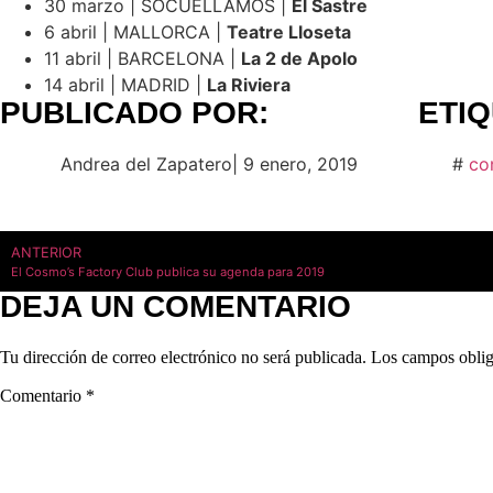
30 marzo | SOCUÉLLAMOS |
El Sastre
6 abril | MALLORCA |
Teatre Lloseta
11 abril | BARCELONA |
La 2 de Apolo
14 abril | MADRID |
La Riviera
PUBLICADO POR:
ETI
Andrea del Zapatero
|
9 enero, 2019
#
co
ANTERIOR
El Cosmo’s Factory Club publica su agenda para 2019
DEJA UN COMENTARIO
Tu dirección de correo electrónico no será publicada.
Los campos oblig
Comentario
*