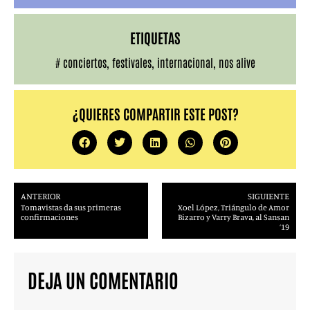
ETIQUETAS
#
conciertos
,
festivales
,
internacional
,
nos alive
¿QUIERES COMPARTIR ESTE POST?
ANTERIOR
SIGUIENTE
Tomavistas da sus primeras
Xoel López, Triángulo de Amor
confirmaciones
Bizarro y Varry Brava, al Sansan
‘19
DEJA UN COMENTARIO