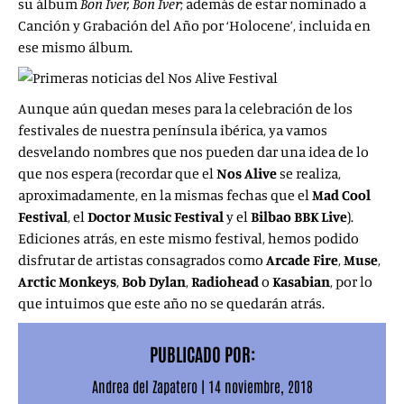
su álbum
Bon Iver, Bon Iver
; además de estar nominado a
Canción y Grabación del Año por ‘Holocene’, incluida en
ese mismo álbum.
Aunque aún quedan meses para la celebración de los
festivales de nuestra península ibérica, ya vamos
desvelando nombres que nos pueden dar una idea de lo
que nos espera (recordar que el
Nos Alive
se realiza,
aproximadamente, en la mismas fechas que el
Mad Cool
Festival
, el
Doctor Music Festival
y el
Bilbao BBK Live
).
Ediciones atrás, en este mismo festival, hemos podido
disfrutar de artistas consagrados como
Arcade
Fire
,
Muse
,
Arctic Monkeys
,
Bob Dylan
,
Radiohead
o
Kasabian
, por lo
que intuimos que este año no se quedarán atrás.
PUBLICADO POR:
Andrea del Zapatero
|
14 noviembre, 2018