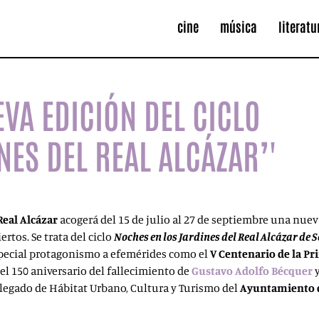
cine
música
literatu
VA EDICIÓN DEL CICLO
NES DEL REAL ALCÁZAR’'
Real Alcázar
acogerá del 15 de julio al 27 de septiembre una nueva
tos. Se trata del ciclo
Noches en los Jardines del Real Alcázar de S
special protagonismo a efemérides como el
V Centenario de la P
l 150 aniversario del fallecimiento de
Gustavo Adolfo Bécquer
y
elegado de Hábitat Urbano, Cultura y Turismo del
Ayuntamiento d