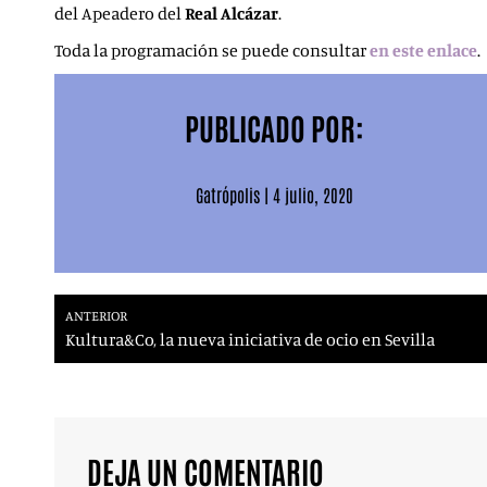
del Apeadero del
Real Alcázar
.
Toda la programación se puede consultar
en este enlace
.
PUBLICADO POR:
Gatrópolis
|
4 julio, 2020
ANTERIOR
Kultura&Co, la nueva iniciativa de ocio en Sevilla
DEJA UN COMENTARIO