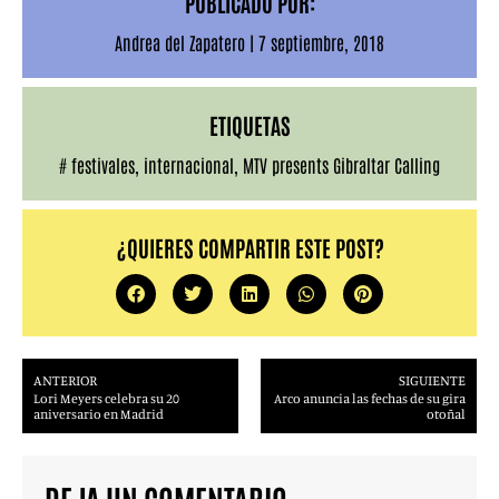
PUBLICADO POR:
Andrea del Zapatero
|
7 septiembre, 2018
ETIQUETAS
#
festivales
,
internacional
,
MTV presents Gibraltar Calling
¿QUIERES COMPARTIR ESTE POST?
ANTERIOR
SIGUIENTE
Lori Meyers celebra su 20
Arco anuncia las fechas de su gira
aniversario en Madrid
otoñal