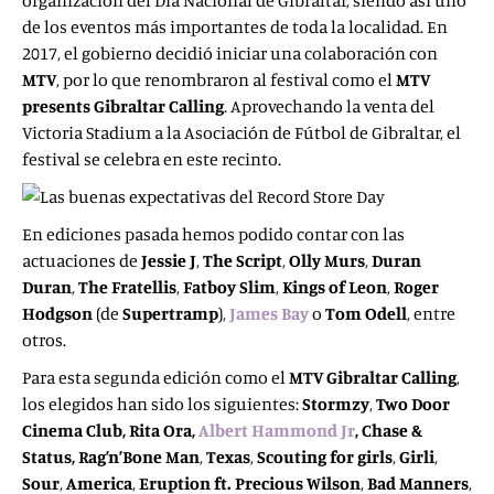
organización del Día Nacional de Gibraltar, siendo así uno
de los eventos más importantes de toda la localidad. En
2017, el gobierno decidió iniciar una colaboración con
MTV
, por lo que renombraron al festival como el
MTV
presents Gibraltar Calling
. Aprovechando la venta del
Victoria Stadium a la Asociación de Fútbol de Gibraltar, el
festival se celebra en este recinto.
En ediciones pasada hemos podido contar con las
actuaciones de
Jessie J
,
The Script
,
Olly Murs
,
Duran
Duran
,
The Fratellis
,
Fatboy Slim
,
Kings of Leon
,
Roger
Hodgson
(de
Supertramp
),
James Bay
o
Tom Odell
, entre
otros.
Para esta segunda edición como el
MTV Gibraltar Calling
,
los elegidos han sido los siguientes:
Stormzy
,
Two Door
Cinema Club, Rita Ora,
Albert Hammond Jr
, Chase &
Status, Rag’n’Bone Man
,
Texas
,
Scouting for girls
,
Girli
,
Sour
,
America
,
Eruption ft.
Precious Wilson
,
Bad Manners
,