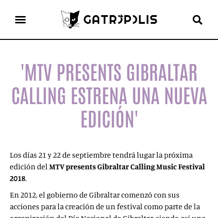
el gato escritor
ver más
'MTV PRESENTS GIBRALTAR
CALLING ESTRENA UNA NUEVA
EDICIÓN'
Los días 21 y 22 de septiembre tendrá lugar la próxima
edición del
MTV presents Gibraltar Calling Music Festival
2018
.
En 2012, el gobierno de Gibraltar comenzó con sus
acciones para la creación de un festival como parte de la