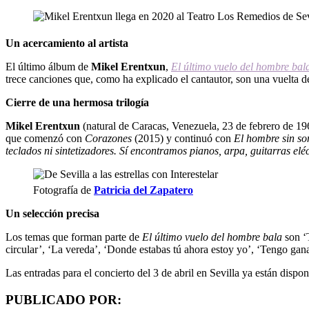
Un acercamiento al artista
El último álbum de
Mikel
Erentxun
,
El último vuelo del hombre bal
trece canciones que, como ha explicado el cantautor, son una vuelta d
Cierre de una hermosa trilogía
Mikel
Erentxun
(natural de Caracas, Venezuela, 23 de febrero de 19
que comenzó con
Corazones
(2015) y continuó con
El hombre sin
so
teclados ni sintetizadores. Sí encontramos pianos, arpa, guitarras eléc
Fotografía de
Patricia del Zapatero
Un selección precisa
Los temas que forman parte de
El último vuelo del hombre bala
son ‘
circular’, ‘La vereda’, ‘Donde estabas tú ahora estoy yo’, ‘Tengo gana
Las entradas para el concierto del 3 de abril en Sevilla ya están dispo
PUBLICADO POR: