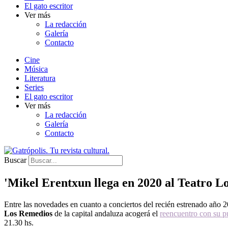
El gato escritor
Ver más
La redacción
Galería
Contacto
Cine
Música
Literatura
Series
El gato escritor
Ver más
La redacción
Galería
Contacto
Buscar
'Mikel Erentxun llega en 2020 al Teatro Lo
Entre las novedades en cuanto a conciertos del recién estrenado año 2
Los Remedios
de
la capital andaluza acogerá el
reencuentro con su p
21.30 hs.