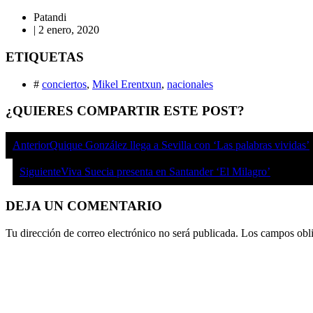
Patandi
|
2 enero, 2020
ETIQUETAS
#
conciertos
,
Mikel Erentxun
,
nacionales
¿QUIERES COMPARTIR ESTE POST?
Anterior
Quique González llega a Sevilla con ‘Las palabras vividas’
Siguiente
Viva Suecia presenta en Santander ‘El Milagro’
DEJA UN COMENTARIO
Tu dirección de correo electrónico no será publicada.
Los campos obli