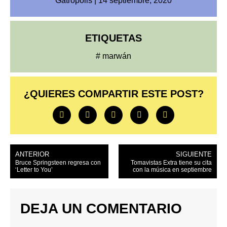
Gatrópolis
|
14 septiembre, 2020
ETIQUETAS
#
marwán
¿QUIERES COMPARTIR ESTE POST?
ANTERIOR
SIGUIENTE
Bruce Springsteen regresa con
Tomavistas Extra tiene su cita
‘Letter to You’
con la música en septiembre
DEJA UN COMENTARIO