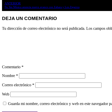
ANTERIOR
No Sin Música anuncia nuevo avance con Zahara y Los Zigarros
DEJA UN COMENTARIO
Tu dirección de correo electrónico no será publicada.
Los campos obli
Comentario
*
Nombre
*
Correo electrónico
*
Web
Guarda mi nombre, correo electrónico y web en este navegador p