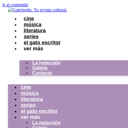
Ir al contenido
cine
música
literatura
series
el gato escritor
ver más
La redacción
Galería
Contacto
cine
música
literatura
series
el gato escritor
ver más
La redacción
Galería