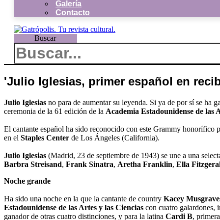
Galería
Contacto
Buscar
'Julio Iglesias, primer español en reci
Julio Iglesias
no para de aumentar su leyenda. Si ya de por sí se ha g
ceremonia de la 61 edición de la
Academia Estadounidense de las Ar
El cantante español ha sido reconocido con este Grammy honorífico p
en el
Staples
Center
de Los Ángeles (California).
Julio Iglesias
(Madrid, 23 de septiembre de 1943) se une a una selecta
Barbra Streisand
,
Frank Sinatra
,
Aretha Franklin
,
Ella Fitzgera
Noche grande
Ha sido una noche en la que la cantante de country
Kacey Musgrave
Estadounidense de las Artes y las Ciencias
con cuatro galardones, i
ganador de otras cuatro distinciones, y para la latina
Cardi B
, primer