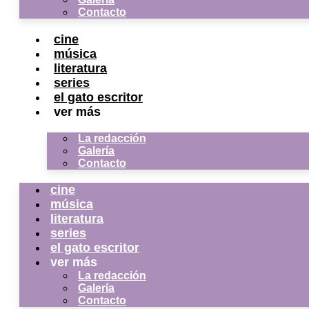
Contacto
cine
música
literatura
series
el gato escritor
ver más
La redacción
Galería
Contacto
cine
música
literatura
series
el gato escritor
ver más
La redacción
Galería
Contacto