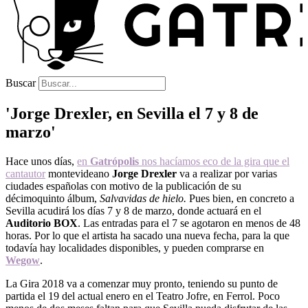
Buscar
'Jorge Drexler, en Sevilla el 7 y 8 de
marzo'
Hace unos días,
en
Gatrópolis
nos hacíamos eco de la gira que el
cantautor
montevideano
Jorge Drexler
va a realizar por varias
ciudades españolas con motivo de la publicación de su
décimoquinto álbum,
Salvavidas de hielo.
Pues bien, en concreto a
Sevilla acudirá los días 7 y 8 de marzo, donde actuará en el
Auditorio BOX
. Las entradas para el 7 se agotaron en menos de 48
horas. Por lo que el artista ha sacado una nueva fecha, para la que
todavía hay localidades disponibles, y pueden comprarse en
Wegow
.
La Gira 2018 va a comenzar muy pronto, teniendo su punto de
partida el 19 del actual enero en el Teatro Jofre, en Ferrol. Poco