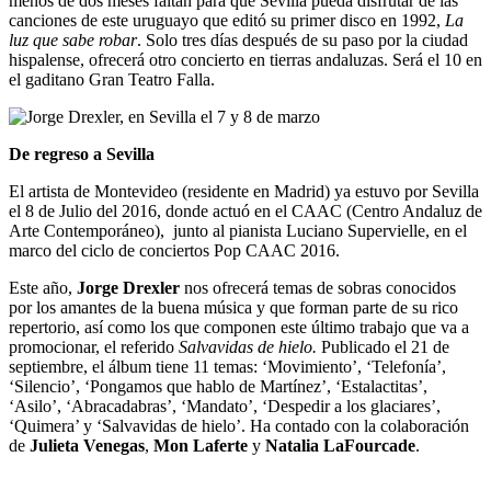
menos de dos meses faltan para que Sevilla pueda disfrutar de las
canciones de este uruguayo que editó su primer disco en 1992,
La
luz que sabe robar
. Solo tres días después de su paso por la ciudad
hispalense, ofrecerá otro concierto en tierras andaluzas. Será el 10 en
el gaditano Gran Teatro Falla.
De regreso a Sevilla
El artista de Montevideo (residente en Madrid) ya estuvo por Sevilla
el 8 de Julio del 2016, donde actuó en el CAAC (Centro Andaluz de
Arte Contemporáneo), junto al pianista Luciano Supervielle, en el
marco del ciclo de conciertos Pop CAAC 2016.
Este año,
Jorge
Drexler
nos ofrecerá temas de sobras conocidos
por los amantes de la buena música y que forman parte de su rico
repertorio, así como los que componen este último trabajo que va a
promocionar, el referido
Salvavidas de hielo.
Publicado el 21 de
septiembre, el álbum tiene 11 temas: ‘Movimiento’, ‘Telefonía’,
‘Silencio’, ‘Pongamos que hablo de Martínez’, ‘Estalactitas’,
‘Asilo’, ‘Abracadabras’, ‘Mandato’, ‘Despedir a los glaciares’,
‘Quimera’ y ‘Salvavidas de hielo’. Ha contado con la colaboración
de
Julieta Venegas
,
Mon Laferte
y
Natalia LaFourcade
.