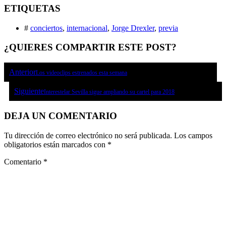
ETIQUETAS
#
conciertos
,
internacional
,
Jorge Drexler
,
previa
¿QUIERES COMPARTIR ESTE POST?
Anterior
Los videoclips estrenados esta semana
Siguiente
Interestelar Sevilla sigue ampliando su cartel para 2018
DEJA UN COMENTARIO
Tu dirección de correo electrónico no será publicada.
Los campos
obligatorios están marcados con
*
Comentario
*