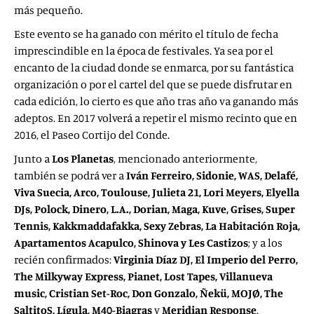
más pequeño.
Este evento se ha ganado con mérito el título de fecha
imprescindible en la época de festivales. Ya sea por el
encanto de la ciudad donde se enmarca, por su fantástica
organización o por el cartel del que se puede disfrutar en
cada edición, lo cierto es que año tras año va ganando más
adeptos. En 2017 volverá a repetir el mismo recinto que en
2016, el Paseo Cortijo del Conde.
Junto a
Los Planetas
, mencionado anteriormente,
también se podrá ver a
Iván Ferreiro, Sidonie, WAS, Delafé,
Viva Suecia, Arco, Toulouse, Julieta 21, Lori Meyers, Elyella
DJs, Polock, Dinero, L.A., Dorian, Maga, Kuve, Grises, Super
Tennis, Kakkmaddafakka, Sexy Zebras, La Habitación Roja,
Apartamentos Acapulco, Shinova y Les Castizos
; y a los
recién confirmados:
Virginia Díaz DJ, El Imperio del Perro,
The Milkyway Express, Pianet, Lost Tapes, Villanueva
music, Cristian Set-Roc, Don Gonzalo, Ñekü, MOJØ, The
SaltitoS, Lígula, M40-Biagras
y
Meridian Response
.