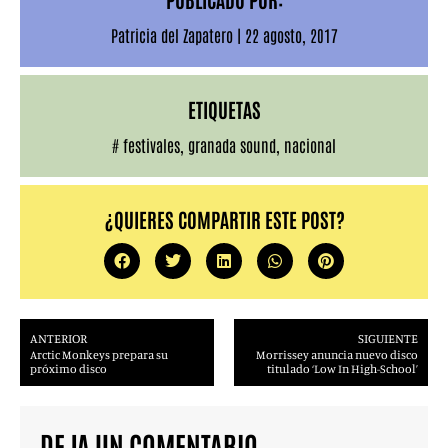
Patricia del Zapatero
|
22 agosto, 2017
ETIQUETAS
#
festivales
,
granada sound
,
nacional
¿QUIERES COMPARTIR ESTE POST?
ANTERIOR
SIGUIENTE
Arctic Monkeys prepara su
Morrissey anuncia nuevo disco
próximo disco
titulado ‘Low In High-School’
DEJA UN COMENTARIO