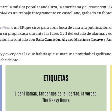
tre la música popular andaluza, la americana y el
power pop
. S
erdad
es un trabajo íntegramente en castellano, grabado en febre
y Hours
, un EP que sirve para abrir boca de cara a la publicación 
su propia casa, durante las fases 2 y 3 del estado de alarma, y e
bación ha contado con
Rafa Camisón
,
Álvaro Martínez Lacave
y
Án
 y
power pop
a la que habría que sumar una novedad: el gaditano se
oche de oro.
ETIQUETAS
#
dani llamas
,
fandangos de la libertad
,
la verdad
,
The Heavy Hours