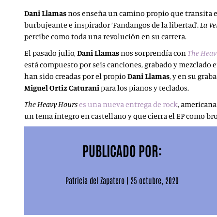
Dani Llamas
nos enseña un camino propio que transita en
burbujeante e inspirador ‘Fandangos de la libertad’.
La V
percibe como toda una revolución en su carrera.
El pasado julio,
Dani Llamas
nos sorprendía con
The Heav
está compuesto por seis canciones, grabado y mezclado en 
han sido creadas por el propio
Dani Llamas
, y en su gra
Miguel Ortiz Caturani
para los pianos y teclados.
The Heavy Hours
es una nueva entrega de rock
, americana
un tema íntegro en castellano y que cierra el EP como br
PUBLICADO POR:
Patricia del Zapatero
|
25 octubre, 2020