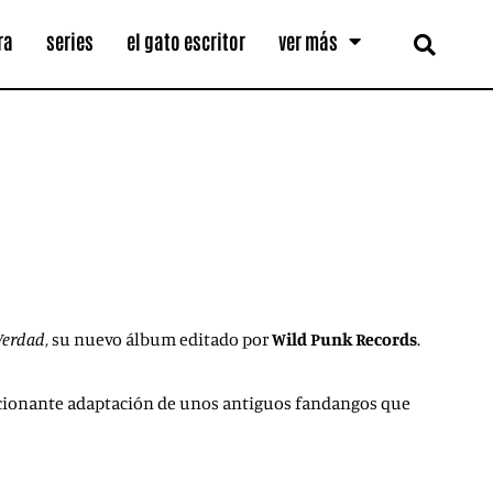
ra
series
el gato escritor
ver más
Verdad
, su nuevo álbum editado por
Wild Punk Records
.
 emocionante adaptación de unos antiguos fandangos que