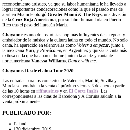
reconocimiento artístico, ya que su labor humanitaria le ha llevado a
lograr importantes condecoraciones como la que el pasado mes de
abril en Miami le otorgó
Greater Miami & The Keys
, una división
de la
Cruz Roja Americana
, por su labor humanitaria en Puerto
Rico tras el paso del huracán María.
Chayanne
es uno de los artistas pop más influyentes de su época y
embajador de la música y la cultura latina en todo el mundo. No sólo
canta, ha aparecido en telenovelas como
Volver a empezar
, junto a
la mexicana
Yuri
, y
Provócame
, en Argentina; y quizás la cinta más
exitosa en la que ha aparecido fue junto a la actriz y cantante
norteamericana
Vanessa Williams
,
Dance with me
.
Chayanne. Desde el alma Tour 2020
Las entradas para los conciertos de Valencia, Madrid, Sevilla y
Murcia se pondrán a la venta el próximo viernes 3 de enero a partir
de las 10 horas en
riffmusic.es
y en
El Corte Inglés
. Las
correspondientes a las citas de Barcelona y A Coruña saldrán a la
venta próximamente.
PUBLICADO POR:
Patandi
|
30 diciembre, 2019