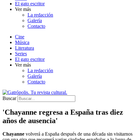
El gato escritor
Ver más
La redacción
Galería
Contacto
Cine
Música
Literatura
Series
El gato escritor
Ver más
La redacción
Galería
Contacto
Buscar
'Chayanne regresa a España tras diez
años de ausencia'
Chayanne
volverá a España después de una década sin visitarnos
con una gira que recorrerá varias ciudades españolas a lo largo de