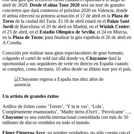
abril de 2020.
Desde el alma Tour 2020
será un
tour
de grandes
conciertos que dará comienzo el próximo 2020 en Valencia, donde
el artista ofrecerá su primera actuación el 17 de abril en la
Plaza de
Toros
de la ciudad del Turia. El 18 de abril estará en el
Palau Sant
Jordi
de Barcelona; el 20 de abril en Madrid, en el
Wizink Center
;
el 23 de abril, en el
Estadio Olímpico de Sevilla
; el 24 en Murcia,
en la
Plaza de Toros
; para finalizar la gira española el 26 de abril en
A Coruña.
Conocido por realizar unas giras espectaculares de gran formato,
colgando el cartel de
sold out
allá donde va,
Chayanne
dará la
oportunidad a sus seguidores de verle en directo en España cuando
se cumplen, como decimos, 10 años desde su último
tour
por el país.
Un artista de grandes éxitos
Artífice de éxitos como ‘Torero’, ‘Y tu te vas’, ‘Lola’,
Completamente enamorados’, ‘Madre tierra (Oye)’, ‘Provócame’…,
Chayanne
es una estrella internacional consolidada con más de 50
millones de discos vendidos en todo el mundo.
Elmer Figueroa Arce
-su nombre verdadero- no sólo cuenta con el