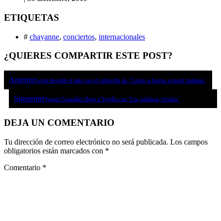
ETIQUETAS
#
chayanne
,
conciertos
,
internacionales
¿QUIERES COMPARTIR ESTE POST?
Anterior
Leiva despide el año con el videoclip de ‘Como si fueras a morir mañana’
Siguiente
Quique González llega a Sevilla con ‘Las palabras vividas’
DEJA UN COMENTARIO
Tu dirección de correo electrónico no será publicada.
Los campos
obligatorios están marcados con
*
Comentario
*