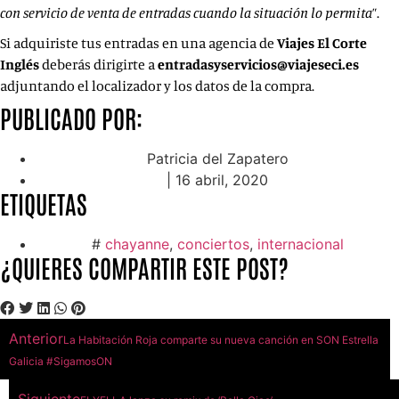
con servicio de venta de entradas cuando la situación lo permita
”.
Si adquiriste tus entradas en una agencia de
Viajes El Corte
Inglés
deberás dirigirte a
entradasyservicios@viajeseci.es
adjuntando el localizador y los datos de la compra.
PUBLICADO POR:
Patricia del Zapatero
|
16 abril, 2020
ETIQUETAS
#
chayanne
,
conciertos
,
internacional
¿QUIERES COMPARTIR ESTE POST?
Anterior
La Habitación Roja comparte su nueva canción en SON Estrella
Galicia #SigamosON