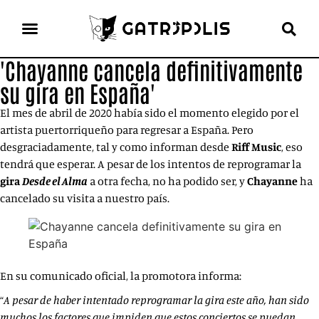
'Chayanne cancela definitivamente
el gato escritor
ver más
su gira en España'
El mes de abril de 2020 había sido el momento elegido por el
artista puertorriqueño para regresar a España. Pero
desgraciadamente, tal y como informan desde
Riff Music
, eso
tendrá que esperar. A pesar de los intentos de reprogramar la
gira
Desde el Alma
a otra fecha, no ha podido ser, y
Chayanne
ha
cancelado su visita a nuestro país.
En su comunicado oficial, la promotora informa:
“
A pesar de haber intentado reprogramar la gira este año, han sido
muchos los factores que impiden que estos conciertos se puedan