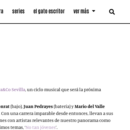
ra
series
el gato escritor
ver más
a&Co Sevilla
, un ciclo musical que será la próxima
onrat
(bajo),
Juan Pedrayes
(batería) y
Mario del Valle
s. Con una carrera imparable desde entonces, llevan a sus
ones con artistas relevantes de nuestro panorama como
timos temas, ‘
No tan jóvenes
’.