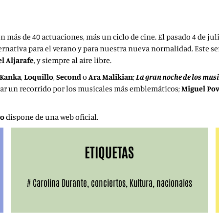
 más de 40 actuaciones, más un ciclo de cine. El pasado 4 de jul
ernativa para el verano y para nuestra nueva normalidad. Este ser
l Aljarafe
, y siempre al aire libre.
 Kanka
,
Loquillo
,
Second
o
Ara Malikian
;
La gran noche de los mus
dar un recorrido por los musicales más emblemáticos;
Miguel Po
Co
dispone de una web oficial.
ETIQUETAS
#
Carolina Durante
,
conciertos
,
Kultura
,
nacionales