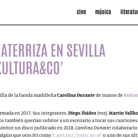
cine
música
literatu
ATERRIZA EN SEVILLA
KULTURA&CO'
illa de la banda madrileña
Carolina Durante
de manos de
Kultur
rmada en 2017. Sus integrantes,
Diego Ibáñez
(voz),
Martín Vallh
ellos también querían subirse a un escenario a tocar sus cancione
ántico
; un disco publicado en 2018,
Carolina Durante
; colaboraci
y algún que otro
hit
como ‘
Cayetano
’, ‘
Joder, no sé
’ o uno de sus úl